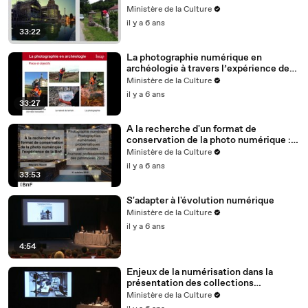
photographes du service Patrimoines
Ministère de la Culture
et Inventaire de la région-Ile-de-
il y a 6 ans
France
33:22
La photographie numérique en
archéologie à travers l’expérience de
l’INRAP.
Ministère de la Culture
il y a 6 ans
33:27
A la recherche d'un format de
conservation de la photo numérique :
l'expérience de la BNF
Ministère de la Culture
il y a 6 ans
33:53
S'adapter à l'évolution numérique
Ministère de la Culture
il y a 6 ans
4:54
Enjeux de la numérisation dans la
présentation des collections
photographiques
Ministère de la Culture