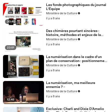
Les fonds photographiques du journal
L’Équipe
Ministère de la Culture
il y a 6 ans
30:40
Des chimères pourtant sincères :
histoire, méthodes et enjeux de la
numérisation à la Médiathèque de
Ministère de la Culture
l'architecture et du patrimoine.
il y a 6 ans
23:51
La numérisation dans le cadre d’un
plan de conservation : positionnement
et questionnement du restaurateur.
Ministère de la Culture
il y a 6 ans
25:29
La numérisation, ma meilleure
ennemie ? -
Ministère de la Culture
il y a 6 ans
12:45
Exclusive: Charli and Dixie D'Amelio