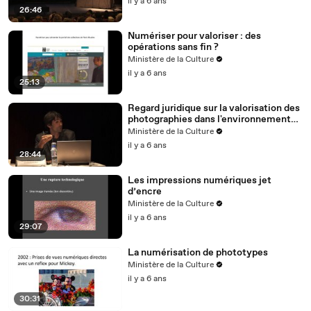
il y a 6 ans
26:46
Numériser pour valoriser : des
opérations sans fin ?
Ministère de la Culture
il y a 6 ans
25:13
Regard juridique sur la valorisation des
photographies dans l'environnement
numérique
Ministère de la Culture
il y a 6 ans
28:44
Les impressions numériques jet
d’encre
Ministère de la Culture
il y a 6 ans
29:07
La numérisation de phototypes
Ministère de la Culture
il y a 6 ans
30:31