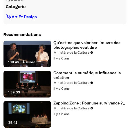
il y a 18 ans
Catégorie
🦄
Art Et Design
Recommandations
Qu’est-ce que valoriser l’œuvre des
photographes veut dire
Ministère de la Culture
il y a 6 ans
1:18:46
|
À suivre
Comment le numérique influence la
création
Ministère de la Culture
il y a 6 ans
1:39:03
Zapping Zone : Pour une survivance ?_
Ministère de la Culture
il y a 6 ans
39:42