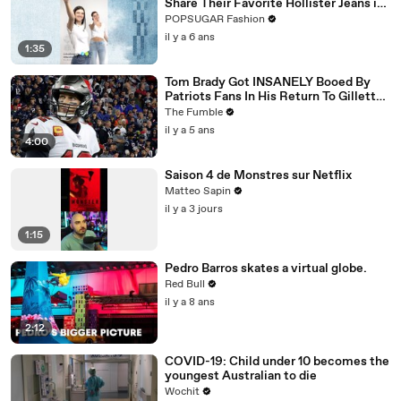
Share Their Favorite Hollister Jeans in
This New TikTok Dance Challenge
POPSUGAR Fashion
il y a 6 ans
1:35
Tom Brady Got INSANELY Booed By
Patriots Fans In His Return To Gillette
Stadium
The Fumble
il y a 5 ans
4:00
Saison 4 de Monstres sur Netflix
Matteo Sapin
il y a 3 jours
1:15
Pedro Barros skates a virtual globe.
Red Bull
il y a 8 ans
2:12
COVID-19: Child under 10 becomes the
youngest Australian to die
Wochit