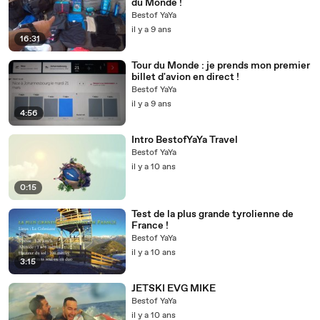
du Monde !
Bestof YaYa
il y a 9 ans
16:31
Tour du Monde : je prends mon premier
billet d'avion en direct !
Bestof YaYa
il y a 9 ans
4:56
Intro BestofYaYa Travel
Bestof YaYa
il y a 10 ans
0:15
Test de la plus grande tyrolienne de
France !
Bestof YaYa
il y a 10 ans
3:15
JETSKI EVG MIKE
Bestof YaYa
il y a 10 ans