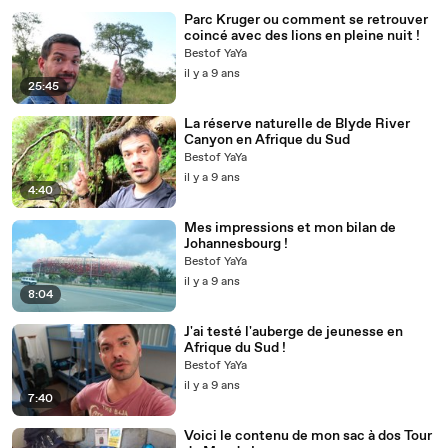
Parc Kruger ou comment se retrouver
coincé avec des lions en pleine nuit !
Bestof YaYa
il y a 9 ans
25:45
La réserve naturelle de Blyde River
Canyon en Afrique du Sud
Bestof YaYa
il y a 9 ans
4:40
Mes impressions et mon bilan de
Johannesbourg !
Bestof YaYa
il y a 9 ans
8:04
J'ai testé l'auberge de jeunesse en
Afrique du Sud !
Bestof YaYa
il y a 9 ans
7:40
Voici le contenu de mon sac à dos Tour