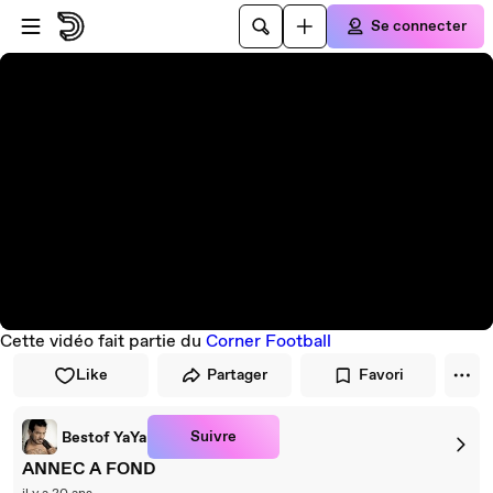
Passer au player
Passer au contenu principal
Se connecter
Cette vidéo fait partie du
Corner Football
Like
Partager
Favori
Suivre
Bestof YaYa
ANNEC A FOND