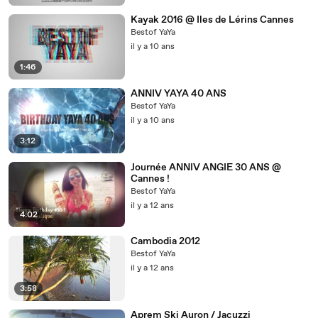
Kayak 2016 @ Iles de Lérins Cannes
Bestof YaYa
il y a 10 ans
1:46
ANNIV YAYA 40 ANS
Bestof YaYa
il y a 10 ans
3:12
Journée ANNIV ANGIE 30 ANS @
Cannes !
Bestof YaYa
il y a 12 ans
4:02
Cambodia 2012
Bestof YaYa
il y a 12 ans
3:58
Aprem Ski Auron / Jacuzzi