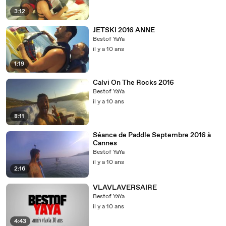
3:12
JETSKI 2016 ANNE
Bestof YaYa
il y a 10 ans
1:19
Calvi On The Rocks 2016
Bestof YaYa
il y a 10 ans
8:11
Séance de Paddle Septembre 2016 à
Cannes
Bestof YaYa
il y a 10 ans
2:16
VLAVLAVERSAIRE
Bestof YaYa
il y a 10 ans
4:43