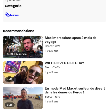
il y a 20 ans
Catégorie
🗞
News
Recommandations
Mes impressions après 2 mois de
voyage
Bestof YaYa
il y a 9 ans
6:39
|
À suivre
WILD ROVER BIRTHDAY
Bestof YaYa
il y a 9 ans
4:41
En mode Mad Max et surfeur du désert
dans les dunes du Pérou !
Bestof YaYa
il y a 9 ans
3:25