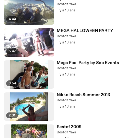
Bestof YaYa
il y a 13 ans
4:44
MEGA HALLOWEEN PARTY
Bestof YaYa
il y a 13 ans
5:47
Mega Pool Party by Seb Events
Bestof YaYa
il y a 13 ans
3:54
Nikko Beach Summer 2013
Bestof YaYa
il y a 13 ans
2:31
Bestof 2009
Bestof YaYa