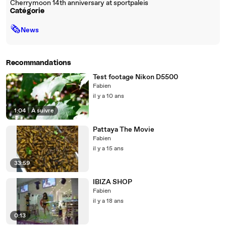
Cherrymoon 14th anniversary at sportpaleis
Catégorie
🗞
News
Recommandations
Test footage Nikon D5500
Fabien
il y a 10 ans
1:04
|
À suivre
Pattaya The Movie
Fabien
il y a 15 ans
33:59
IBIZA SHOP
Fabien
il y a 18 ans
0:13