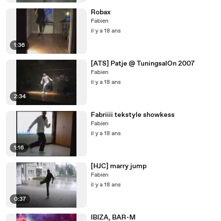
Robax
Fabien
il y a 18 ans
1:36
[ATS] Patje @ TuningsalOn 2007
Fabien
il y a 18 ans
2:34
Fabriiii tekstyle showkess
Fabien
il y a 18 ans
1:16
[HJC] marry jump
Fabien
il y a 18 ans
0:37
IBIZA, BAR-M