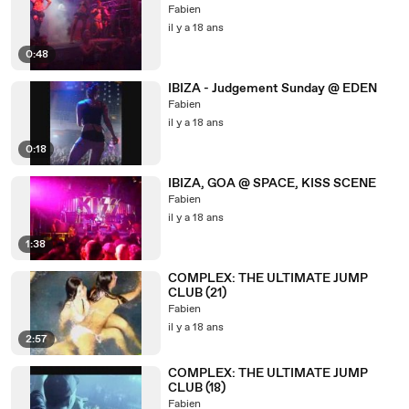
Fabien
il y a 18 ans
0:48
IBIZA - Judgement Sunday @ EDEN
Fabien
il y a 18 ans
0:18
IBIZA, GOA @ SPACE, KISS SCENE
Fabien
il y a 18 ans
1:38
COMPLEX: THE ULTIMATE JUMP
CLUB (21)
Fabien
il y a 18 ans
2:57
COMPLEX: THE ULTIMATE JUMP
CLUB (18)
Fabien