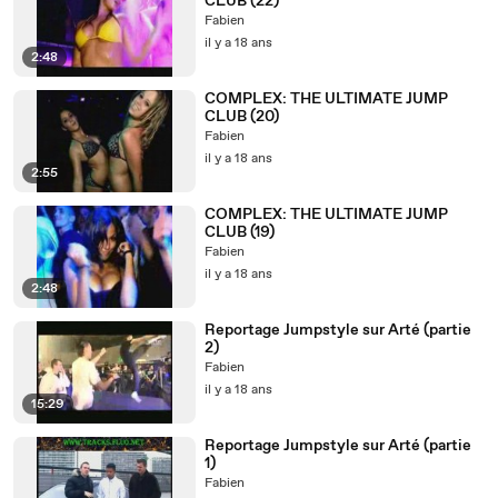
CLUB (22)
Fabien
il y a 18 ans
2:48
COMPLEX: THE ULTIMATE JUMP
CLUB (20)
Fabien
il y a 18 ans
2:55
COMPLEX: THE ULTIMATE JUMP
CLUB (19)
Fabien
il y a 18 ans
2:48
Reportage Jumpstyle sur Arté (partie
2)
Fabien
il y a 18 ans
15:29
Reportage Jumpstyle sur Arté (partie
1)
Fabien