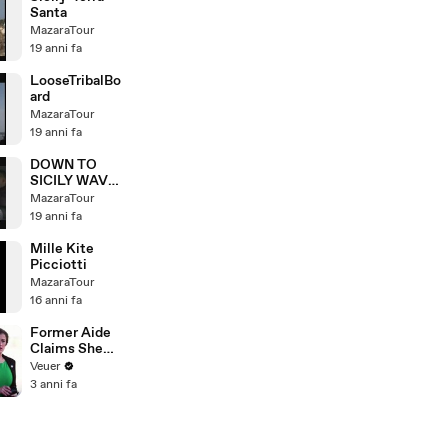
Santa
MazaraTour
19 anni fa
LooseTribalBo
ard
MazaraTour
19 anni fa
DOWN TO
SICILY WAVE
STYLE
MazaraTour
19 anni fa
Mille Kite
Picciotti
MazaraTour
16 anni fa
Former Aide
Claims She
Was Asked to
Veuer
Make a ‘Hit
3 anni fa
List’ For
Trump