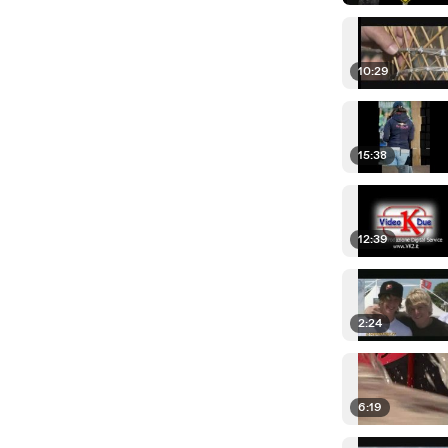
10:29
15:38
12:39
2:24
6:19