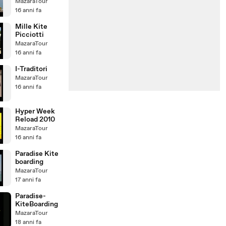
ParadiseBeac
MazaraTour
h
16 anni fa
Mille Kite
Picciotti
MazaraTour
16 anni fa
I-Traditori
MazaraTour
16 anni fa
Hyper Week
Reload 2010
MazaraTour
16 anni fa
Paradise Kite
boarding
MazaraTour
17 anni fa
Paradise-
KiteBoarding
MazaraTour
18 anni fa