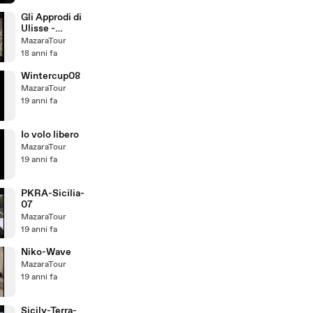
Gli Approdi di
Ulisse -
Mazara del
MazaraTour
Vallo
18 anni fa
Wintercup08
MazaraTour
19 anni fa
Io volo libero
MazaraTour
19 anni fa
PKRA-Sicilia-
07
MazaraTour
19 anni fa
Niko-Wave
MazaraTour
19 anni fa
Sicily-Terra-