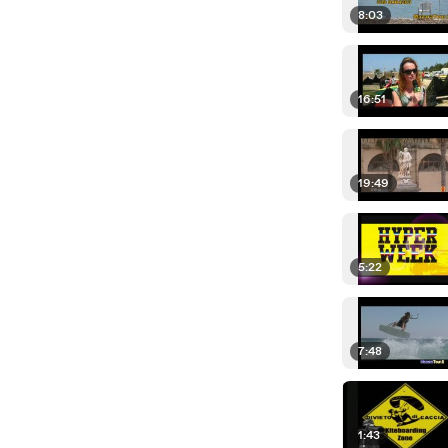
8:03
16:51
19:49
5:22
7:48
1:43