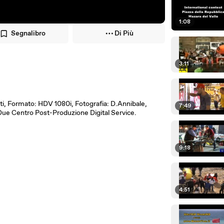
1:08
Segnalibro
Di Più
3:11
ti, Formato: HDV 1080i, Fotografia: D.Annibale,
7:49
ue Centro Post-Produzione Digital Service.
9:18
4:51