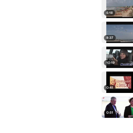
5:18
8:37
10:19
0:41
0:51