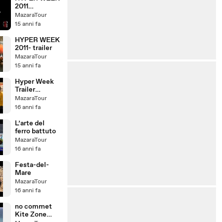
2011
International
MazaraTour
contest
15 anni fa
HYPER WEEK
2011- trailer
MazaraTour
15 anni fa
Hyper Week
Trailer
2010/2011
MazaraTour
16 anni fa
L’arte del
ferro battuto
MazaraTour
16 anni fa
Festa-del-
Mare
MazaraTour
16 anni fa
no commet
Kite Zone