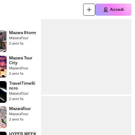
Accedi
Mazara Storm
MazaraTour
2 anni fa
Mazara Tour
City
MazaraTour
2 anni fa
TravelTimeSi
ncro
MazaraTour
2 anni fa
MazaraTour
MazaraTour
2 anni fa
HYPER WEEK