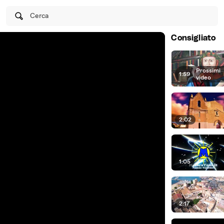
Cerca
Consigliato
Prossimi
1:59
|
video
2:02
1:05
2:17