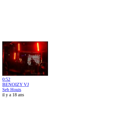
0:52
BENOIZY VJ
Seb Houis
il y a 18 ans