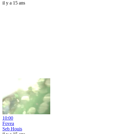
il y a 15 ans
10:00
Fovea
Seb Houis