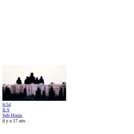
6:54
ILS
Seb Houis
il y a 17 ans