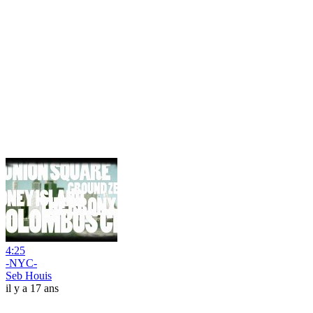
4:25
-NYC-
Seb Houis
il y a 17 ans