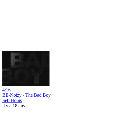
4:16
BE-Noizy - The Bad Boy
Seb Houis
il y a 18 ans