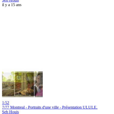
Seb Houis
il y a 15 ans
1:52
7/77 Montreal - Portraits d'une ville - Présentation ULULE.
Seb Houis