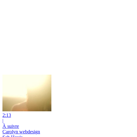
2:13
|
À suivre
Carolyn webdesign