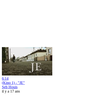
6:14
(Kino 1) - "JE"
Seb Houis
il y a 17 ans