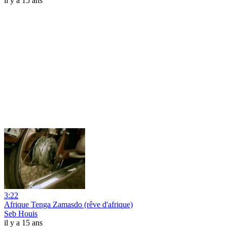
il y a 15 ans
3:22
Afrique Tenga Zamasdo (rêve d'afrique)
Seb Houis
il y a 15 ans