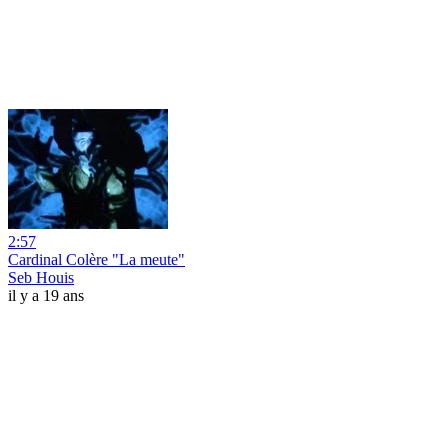
2:57
Cardinal Colère "La meute"
Seb Houis
il y a 19 ans