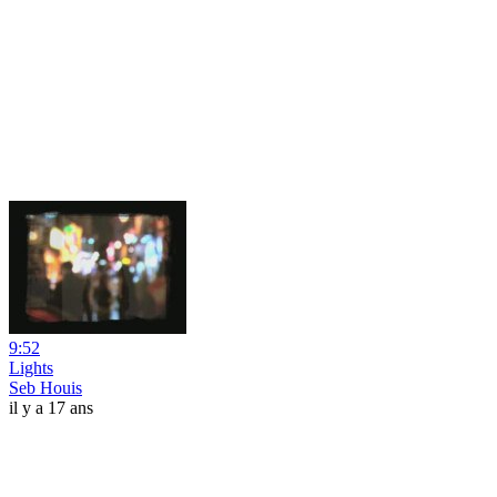
9:52
Lights
Seb Houis
il y a 17 ans