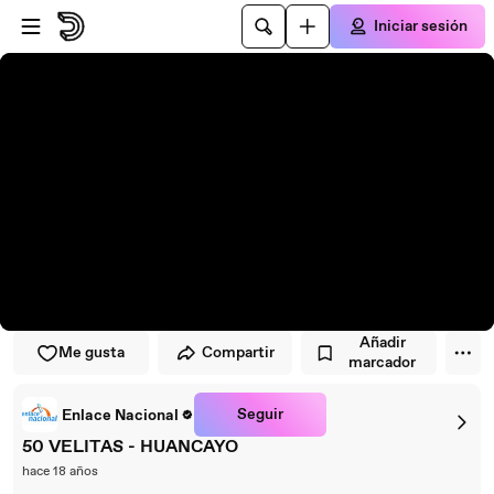
Saltar al reproductor
Saltar al contenido principal
Iniciar sesión
Añadir
Me gusta
Compartir
marcador
Seguir
Enlace Nacional
50 VELITAS - HUANCAYO
hace 18 años