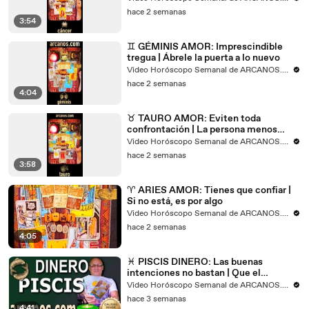
hace 2 semanas
3:54
♊ GÉMINIS AMOR: Imprescindible
tregua | Ábrele la puerta a lo nuevo
Video Horóscopo Semanal de ARCANOS.COM
hace 2 semanas
4:04
♉ TAURO AMOR: Eviten toda
confrontación | La persona menos
esperada será la clave
Video Horóscopo Semanal de ARCANOS.COM
hace 2 semanas
3:58
♈ ARIES AMOR: Tienes que confiar |
Si no está, es por algo
Video Horóscopo Semanal de ARCANOS.COM
hace 2 semanas
4:05
♓ PISCIS DINERO: Las buenas
intenciones no bastan | Que el
conflicto no escale
Video Horóscopo Semanal de ARCANOS.COM
hace 3 semanas
4:41