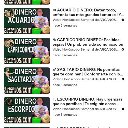
♒ ACUARIO DINERO: Detén todo,
enfrenta tus más grandes temores | Ya
estuvo bueno
Video Horóscopo Semanal de ARCANOS.COM
hace 3 semanas
4:14
♑ CAPRICORNIO DINERO: Posibles
espías | Un problema de comunicación
Video Horóscopo Semanal de ARCANOS.COM
hace 3 semanas
3:43
♐ SAGITARIO DINERO: No permitas
que te dominen | Conformarte con lo
mínimo es un error
Video Horóscopo Semanal de ARCANOS.COM
hace 3 semanas
4:21
♏ ESCORPIO DINERO: Hay urgencias
que no percibes | Te exigirán cosas
nuevas
Video Horóscopo Semanal de ARCANOS.COM
hace 3 semanas
4:18