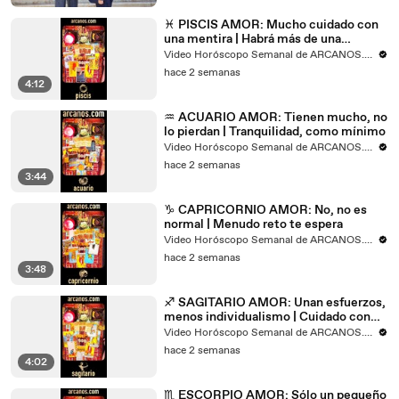
♓ PISCIS AMOR: Mucho cuidado con
una mentira | Habrá más de una
persona
Video Horóscopo Semanal de ARCANOS.COM
hace 2 semanas
4:12
♒ ACUARIO AMOR: Tienen mucho, no
lo pierdan | Tranquilidad, como mínimo
Video Horóscopo Semanal de ARCANOS.COM
hace 2 semanas
3:44
♑ CAPRICORNIO AMOR: No, no es
normal | Menudo reto te espera
Video Horóscopo Semanal de ARCANOS.COM
hace 2 semanas
3:48
♐ SAGITARIO AMOR: Unan esfuerzos,
menos individualismo | Cuidado con
alguien de su pasado
Video Horóscopo Semanal de ARCANOS.COM
hace 2 semanas
4:02
♏ ESCORPIO AMOR: Sólo un pequeño