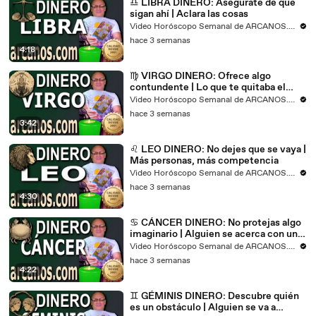
♎ LIBRA DINERO: Asegúrate de que
sigan ahí | Aclara las cosas
Video Horóscopo Semanal de ARCANOS.COM
hace 3 semanas
4:18
♍ VIRGO DINERO: Ofrece algo
contundente | Lo que te quitaba el
sueño, se irá
Video Horóscopo Semanal de ARCANOS.COM
hace 3 semanas
3:42
♌ LEO DINERO: No dejes que se vaya |
Más personas, más competencia
Video Horóscopo Semanal de ARCANOS.COM
hace 3 semanas
4:30
♋ CÁNCER DINERO: No protejas algo
imaginario | Alguien se acerca con una
propuesta
Video Horóscopo Semanal de ARCANOS.COM
hace 3 semanas
4:22
♊ GÉMINIS DINERO: Descubre quién
es un obstáculo | Alguien se va a