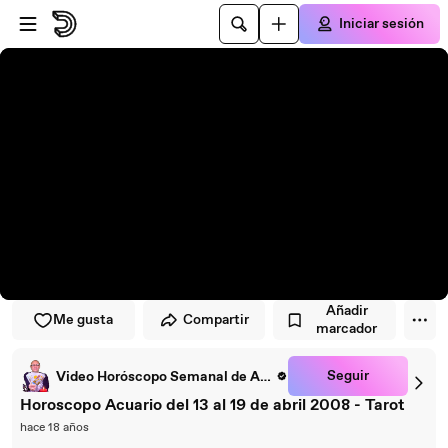
Saltar al reproductor
Saltar al contenido principal
Iniciar sesión
Añadir
Me gusta
Compartir
marcador
Seguir
Video Horóscopo Semanal de ARCANOS.COM
Horoscopo Acuario del 13 al 19 de abril 2008 - Tarot
hace 18 años