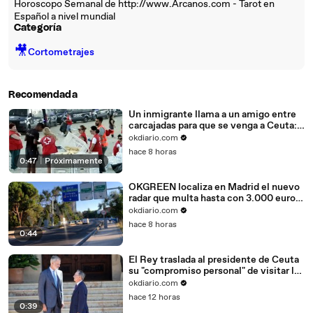
Horoscopo Semanal de http://www.Arcanos.com - Tarot en
Español a nivel mundial
Categoría
🎥
Cortometrajes
Recomendada
Un inmigrante llama a un amigo entre
carcajadas para que se venga a Ceuta:
"Se descojona de nosotros"
okdiario.com
hace 8 horas
0:47
|
Próximamente
OKGREEN localiza en Madrid el nuevo
radar que multa hasta con 3.000 euros
a los coches más contaminantes
okdiario.com
hace 8 horas
0:44
El Rey traslada al presidente de Ceuta
su "compromiso personal" de visitar la
ciudad
okdiario.com
hace 12 horas
0:39