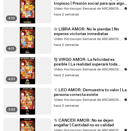
tropiezo | Presión social para que algo
ocurra
Video Horóscopo Semanal de ARCANOS.COM
hace 2 semanas
4:13
♎ LIBRA AMOR: No le pierdas | No
esperes victorias inmediatas
Video Horóscopo Semanal de ARCANOS.COM
hace 2 semanas
4:11
♍ VIRGO AMOR: La felicidad es
posible | La realidad superará toda
fantasía
Video Horóscopo Semanal de ARCANOS.COM
hace 2 semanas
4:01
♌ LEO AMOR: Demuestra tu valor | La
persona correcta existe
Video Horóscopo Semanal de ARCANOS.COM
hace 2 semanas
3:52
♋ CÁNCER AMOR: No se dejen
engañar | Cantidad no es calidad
Video Horóscopo Semanal de ARCANOS.COM