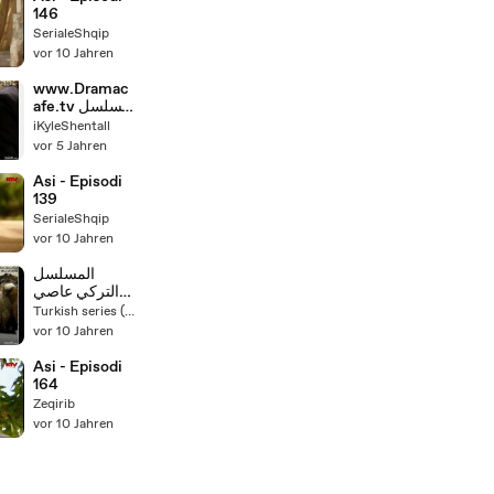
146
SerialeShqip
vor 10 Jahren
www.Dramac
afe.tv مسلسل
عاصي مدبلج -
iKyleShentall
الحلقة 126
vor 5 Jahren
Asi - Episodi
139
SerialeShqip
vor 10 Jahren
المسلسل
التركي عاصي
مدبلج الحلقة
Turkish series (English dubbing )
116 فيديو
vor 10 Jahren
Asi - Episodi
164
Zeqirib
vor 10 Jahren