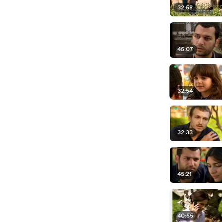
32:58
45:07
32:54
32:33
45:21
40:55