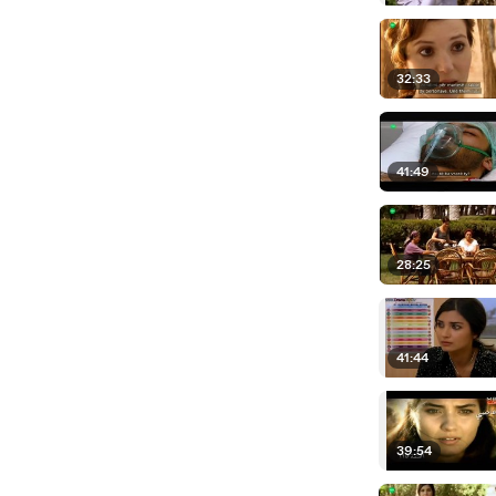
32:33
41:49
28:25
41:44
39:54