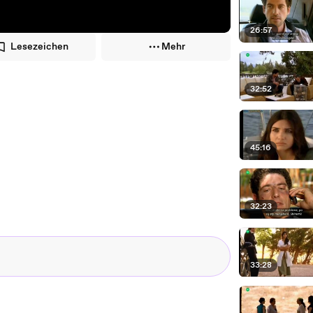
26:57
Lesezeichen
Mehr
32:52
45:16
32:23
33:28