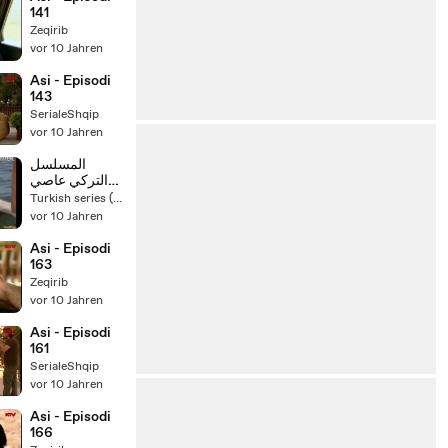
141
Zeqirib
vor 10 Jahren
Asi - Episodi
143
SerialeShqip
vor 10 Jahren
المسلسل
التركي عاصي
مدبلج الحلقة
Turkish series (English dubbing )
137 فيديو
vor 10 Jahren
Asi - Episodi
163
Zeqirib
vor 10 Jahren
Asi - Episodi
161
SerialeShqip
vor 10 Jahren
Asi - Episodi
166