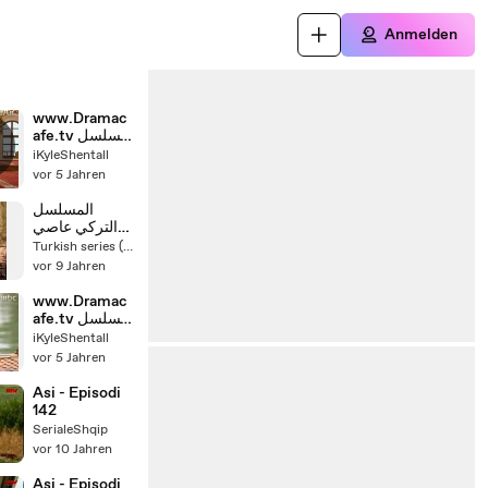
Anmelden
www.Dramac
afe.tv مسلسل
s
عاصي مدبلج -
iKyleShentall
g
الحلقة 139
vor 5 Jahren
المسلسل
التركي عاصي
الحلقة 144
Turkish series (English dubbing )
الجزء 1 فيديو
vor 9 Jahren
www.Dramac
afe.tv مسلسل
عاصي مدبلج -
iKyleShentall
الحلقة 138
vor 5 Jahren
Asi - Episodi
142
SerialeShqip
vor 10 Jahren
Asi - Episodi