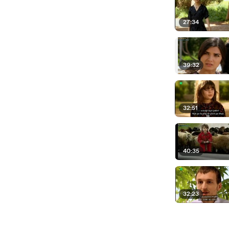
27:34
39:32
32:51
40:35
32:23