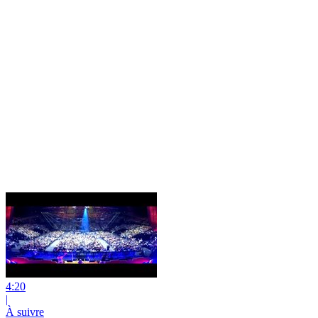
4:20
|
À suivre