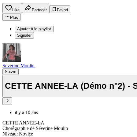
Like
Partager
Favori
Plus
Ajouter à la playlist
Signaler
Severine Moulin
Suivre
CETTE ANNEE-LA (Démo n°2) - Sé
il y a 10 ans
CETTE ANNEE-LA
Chorégraphie de Séverine Moulin
Niveau: Novice