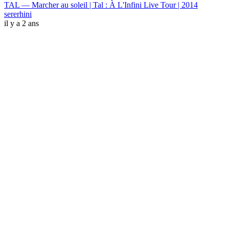
TAL — Marcher au soleil | Tal : À L'Infini Live Tour | 2014
sererhini
il y a 2 ans