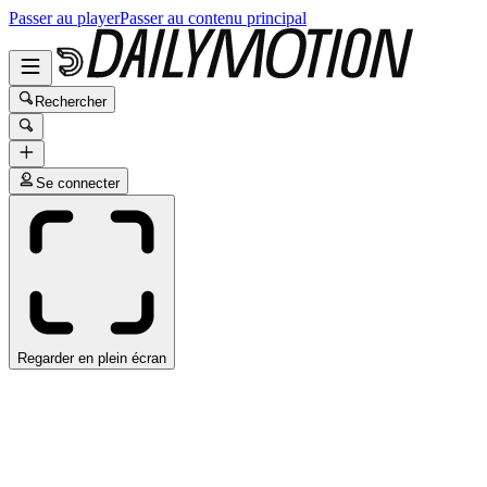
Passer au player
Passer au contenu principal
Rechercher
Se connecter
Regarder en plein écran