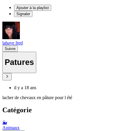
Ajouter à la playlist
Signaler
lahaye fred
Suivre
Patures
il y a 18 ans
lacher de chevaux en pâture pour l été
Catégorie
🐳
Animaux