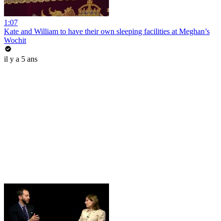
1:07
Kate and William to have their own sleeping facilities at Meghan’s
Wochit
il y a 5 ans