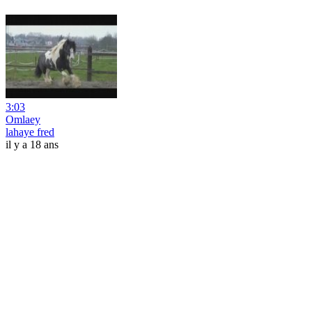
3:03
Omlaey
lahaye fred
il y a 18 ans