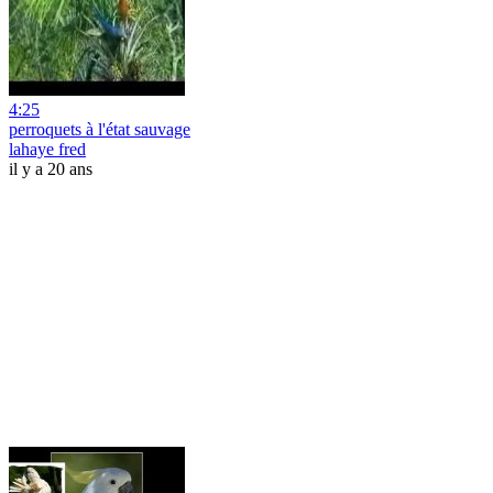
4:25
perroquets à l'état sauvage
lahaye fred
il y a 20 ans