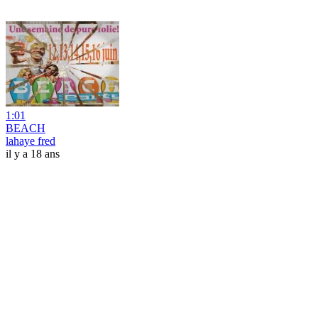
1:01
BEACH
lahaye fred
il y a 18 ans