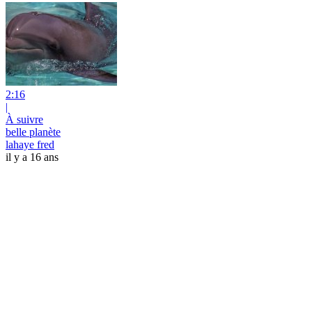
2:16
|
À suivre
belle planète
lahaye fred
il y a 16 ans