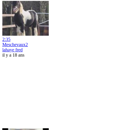
2:35
Meschevaux2
lahaye fred
il y a 18 ans