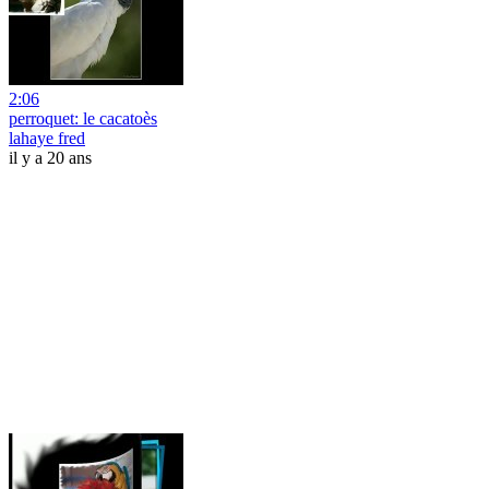
2:06
perroquet: le cacatoès
lahaye fred
il y a 20 ans