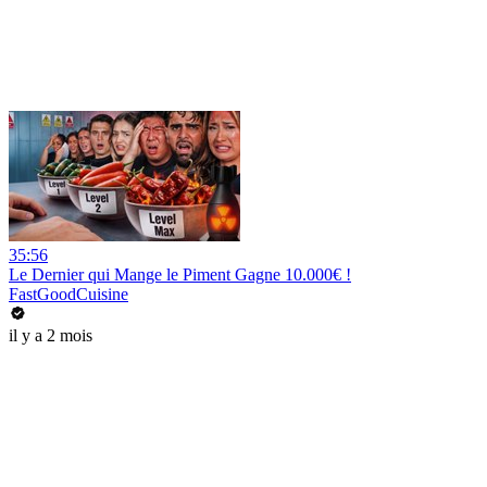
35:56
Le Dernier qui Mange le Piment Gagne 10.000€ !
FastGoodCuisine
il y a 2 mois