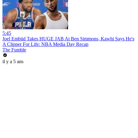
5:45
Joel Embiid Takes HUGE JAB At Ben Simmons, Kawhi Says He's
A Clipper For Life: NBA Media Day Recap
The Fumble
il y a 5 ans