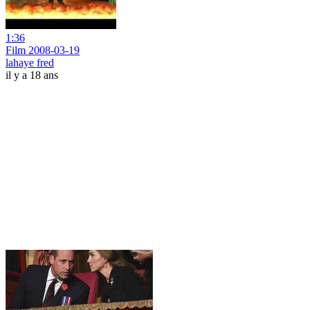
1:36
Film 2008-03-19
lahaye fred
il y a 18 ans