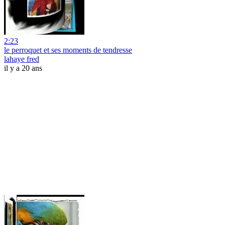
2:23
le perroquet et ses moments de tendresse
lahaye fred
il y a 20 ans