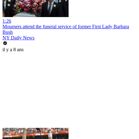
1:26
Mourners attend the funeral service of former First Lady Barbara
Bush
NY Daily News
il y a 8 ans