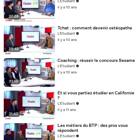
L'Etudiant
il y a 10 ans
27:26
Tchat : comment devenir ostéopathe
L'Etudiant
il y a 10 ans
29:42
Coaching : réussir le concours Sesame
L'Etudiant
il y a 10 ans
33:10
Et si vous partiez étudier en Californie
?
L'Etudiant
il y a 11 ans
31:43
Les métiers du BTP : des pros vous
répondent
L'Etudiant