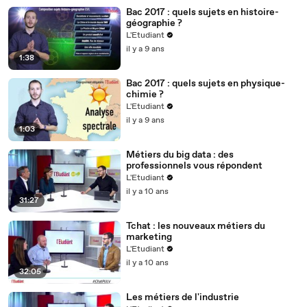
Bac 2017 : quels sujets en histoire-
géographie ?
L'Etudiant
il y a 9 ans
1:38
Bac 2017 : quels sujets en physique-
chimie ?
L'Etudiant
il y a 9 ans
1:03
Métiers du big data : des
professionnels vous répondent
L'Etudiant
il y a 10 ans
31:27
Tchat : les nouveaux métiers du
marketing
L'Etudiant
il y a 10 ans
32:05
Les métiers de l'industrie