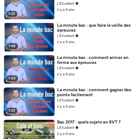
L'Etudiant
il y a 9 ans
1:31
La minute bac : que faire la veille des
épreuves
L'Etudiant
il y a 9 ans
1:45
La minute bac : comment arriver en
forme aux épreuves
L'Etudiant
il y a 9 ans
1:33
La minute bac : comment gagner des
points facilement
L'Etudiant
il y a 9 ans
1:31
Bac 2017 : quels sujets en SVT ?
L'Etudiant
il y a 9 ans