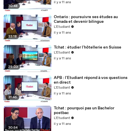
il y a 11 ans
30:48
Ontario : poursuivre ses études au
Canada et devenir bilingue
L'Etudiant
il y a 11 ans
33:18
Tchat : étudier l'hôtellerie en Suisse
L'Etudiant
il y a 11 ans
29:03
APB : l'Etudiant répond à vos questions
en direct
L'Etudiant
il y a 11 ans
31:46
Tchat : pourquoi pas un Bachelor
postbac
L'Etudiant
il y a 11 ans
30:54