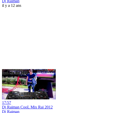
Dj Raiman
il y a 12 ans
17:57
Dj Raiman CooL Mix Rai 2012
Dj Raiman