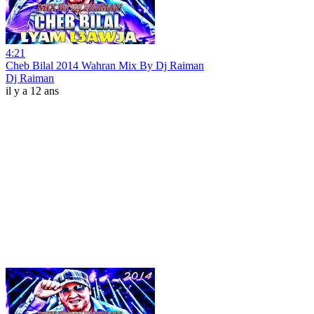
4:21
Cheb Bilal 2014 Wahran Mix By Dj Raiman
Dj Raiman
il y a 12 ans