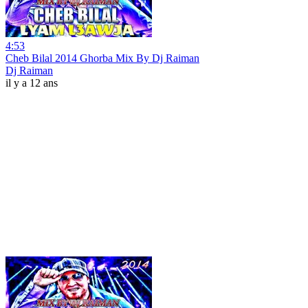
4:53
Cheb Bilal 2014 Ghorba Mix By Dj Raiman
Dj Raiman
il y a 12 ans