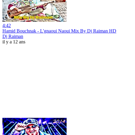
4:42
Hamid Bouchnak - L'gnaoui Naoui Mix By Dj Raiman HD
Dj Raiman
il y a 12 ans