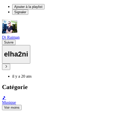
Ajouter à la playlist
Signaler
Dj Raiman
Suivre
elha2ni
il y a 20 ans
Catégorie
🎵
Musique
Voir moins