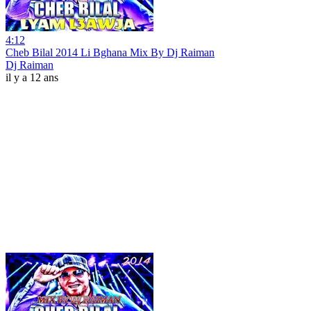
4:12
Cheb Bilal 2014 Li Bghana Mix By Dj Raiman
Dj Raiman
il y a 12 ans