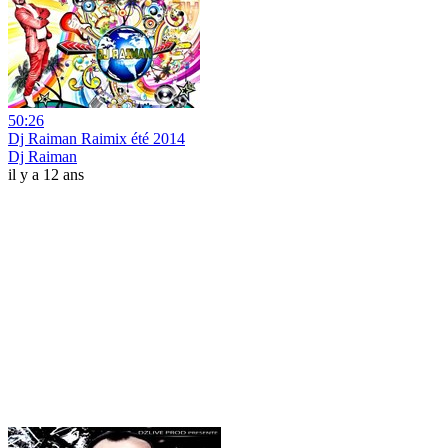
50:26
Dj Raiman Raimix été 2014
Dj Raiman
il y a 12 ans