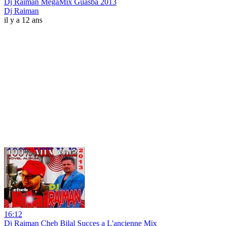
Dj Raiman MegaMix Guasba 2013
Dj Raiman
il y a 12 ans
16:12
Dj Raiman Cheb Bilal Succes a L'ancienne Mix