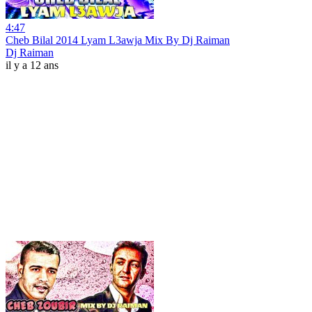
4:47
Cheb Bilal 2014 Lyam L3awja Mix By Dj Raiman
Dj Raiman
il y a 12 ans