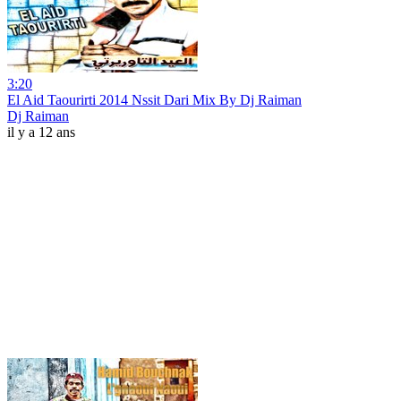
3:20
El Aid Taourirti 2014 Nssit Dari Mix By Dj Raiman
Dj Raiman
il y a 12 ans