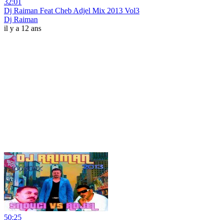
32:01
Dj Raiman Feat Cheb Adjel Mix 2013 Vol3
Dj Raiman
il y a 12 ans
50:25