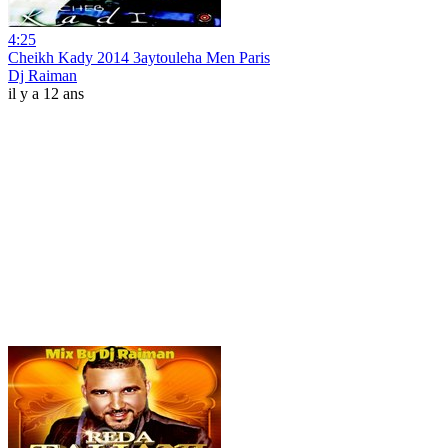
4:25
Cheikh Kady 2014 3aytouleha Men Paris
Dj Raiman
il y a 12 ans