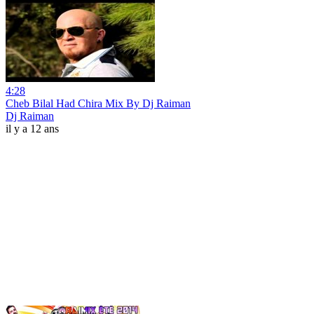
4:28
Cheb Bilal Had Chira Mix By Dj Raiman
Dj Raiman
il y a 12 ans