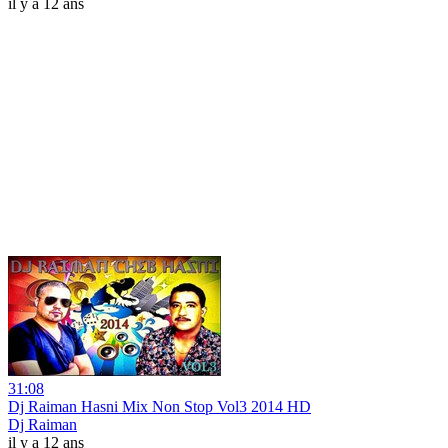
il y a 12 ans
31:08
Dj Raiman Hasni Mix Non Stop Vol3 2014 HD
Dj Raiman
il y a 12 ans