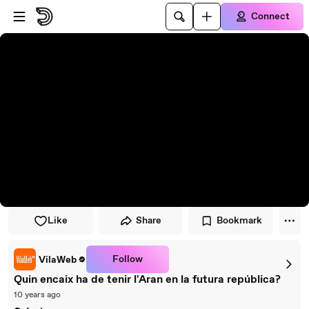
Skip to player
Skip to main content
Connect
Like
Share
Bookmark
Follow
VilaWeb
Quin encaix ha de tenir l'Aran en la futura república?
10 years ago