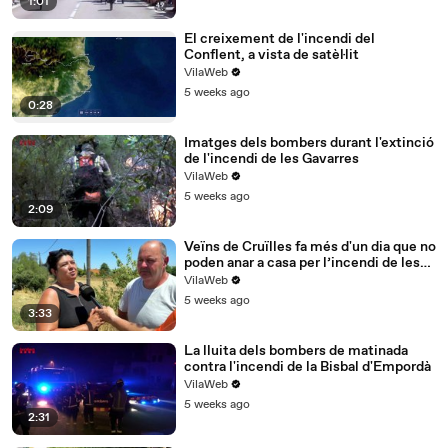
1:01
El creixement de l'incendi del
Conflent, a vista de satèl·lit
VilaWeb
5 weeks ago
0:28
Imatges dels bombers durant l'extinció
de l'incendi de les Gavarres
VilaWeb
5 weeks ago
2:09
Veïns de Cruïlles fa més d'un dia que no
poden anar a casa per l’incendi de les
Gavarres
VilaWeb
5 weeks ago
3:33
La lluita dels bombers de matinada
contra l'incendi de la Bisbal d'Empordà
VilaWeb
5 weeks ago
2:31