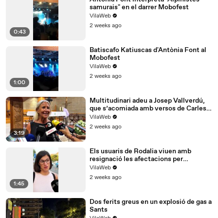
samurais" en el darrer Mobofest
VilaWeb
2 weeks ago
0:43
Batiscafo Katiuscas d'Antònia Font al
Mobofest
VilaWeb
2 weeks ago
1:00
Multitudinari adeu a Josep Vallverdú,
que s’acomiada amb versos de Carles
Riba
VilaWeb
2 weeks ago
3:19
Els usuaris de Rodalia viuen amb
resignació les afectacions per
l'esvoranc de Montcada
VilaWeb
2 weeks ago
1:45
Dos ferits greus en un explosió de gas a
Sants