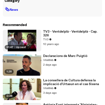
Category
🗞
News
Recommended
TV3 - Ventdelplà - Ventdelplà - Cap.
326
TV3
10 years ago
51:47
|
Up next
Declaracions de Marc Puigtió
VilaWeb
2 days ago
1:28
La consellera de Cultura defensa la
implicació d'Urtasun en el cas Sixena
VilaWeb
3 days ago
0:38
Antònia Font interpreta "Alpinistes-