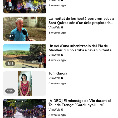
VilaWeb
2 weeks ago
1:57
La meitat de les hectàrees cremades a
Sant Quirze són d'un únic propietari:
"No s'hi pot fer res"
VilaWeb
3 weeks ago
1:47
Un veí d'una urbanització del Pla de
Manlleu: "Si no arriba a haver-hi tanta
vinya, aquest foc no el parem"
VilaWeb
4 weeks ago
3:13
Toñi Garcia
VilaWeb
5 weeks ago
1:14
[VÍDEO] El missatge de Vic durant el
Tour de França: "Catalunya lliure"
VilaWeb
5 weeks ago