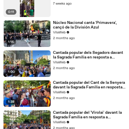
7 weeks ago
0:11
Núcleo Nacional canta 'Primavera',
cançó de la División Azul
VilaWeb
2 months ago
1:15
Cantada popular dels Segadors davant
la Sagrada Família en resposta a
l’expulsió dels cantaires
VilaWeb
2 months ago
1:00
Cantada popular del Cant de la Senyera
davant la Sagrada Família en resposta a
l'expulsió dels cantaires
VilaWeb
2 months ago
1:38
Cantada popular del 'Virolai' davant la
Sagrada Família en resposta a
l’expulsió dels cantaires
VilaWeb
2 months ago