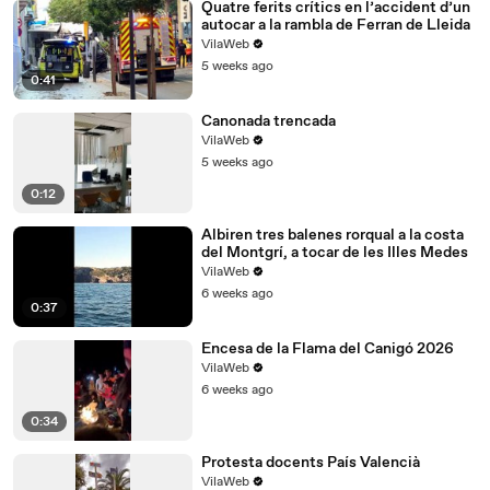
Quatre ferits crítics en l’accident d’un
autocar a la rambla de Ferran de Lleida
VilaWeb
5 weeks ago
0:41
Canonada trencada
VilaWeb
5 weeks ago
0:12
Albiren tres balenes rorqual a la costa
del Montgrí, a tocar de les Illes Medes
VilaWeb
6 weeks ago
0:37
Encesa de la Flama del Canigó 2026
VilaWeb
6 weeks ago
0:34
Protesta docents País Valencià
VilaWeb