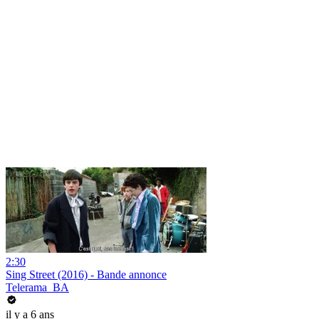
2:30
Sing Street (2016) - Bande annonce
Telerama_BA
il y a 6 ans