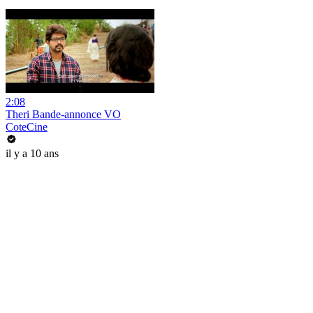
2:08
Theri Bande-annonce VO
CoteCine
il y a 10 ans