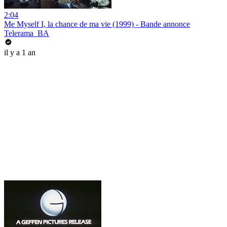
2:04
Me Myself I, la chance de ma vie (1999) - Bande annonce
Telerama_BA
il y a 1 an