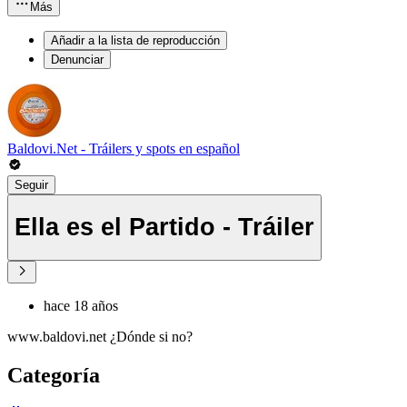
Más
Añadir a la lista de reproducción
Denunciar
Baldovi.Net - Tráilers y spots en español
Seguir
Ella es el Partido - Tráiler
hace 18 años
www.baldovi.net ¿Dónde si no?
Categoría