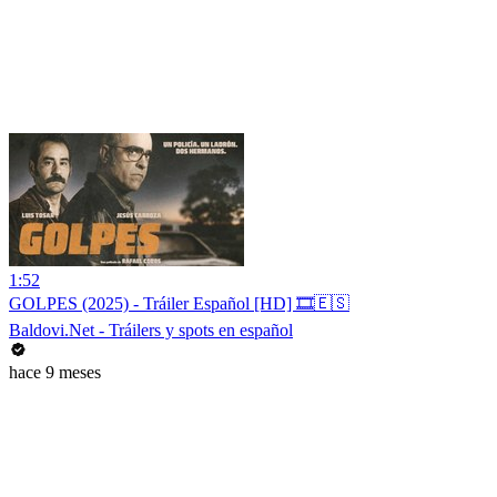
1:52
GOLPES (2025) - Tráiler Español [HD] 🎞️🇪🇸
Baldovi.Net - Tráilers y spots en español
hace 9 meses