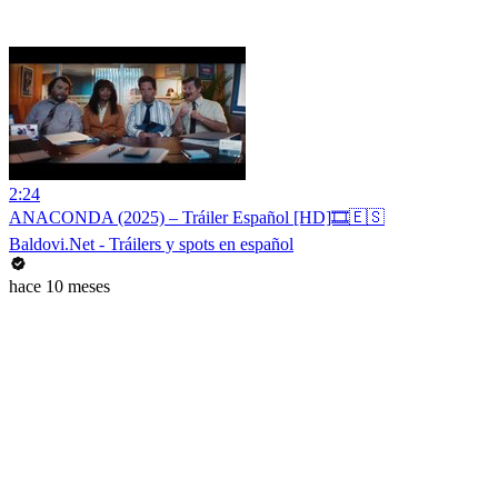
2:24
ANACONDA (2025) – Tráiler Español [HD]🎞️🇪🇸
Baldovi.Net - Tráilers y spots en español
hace 10 meses