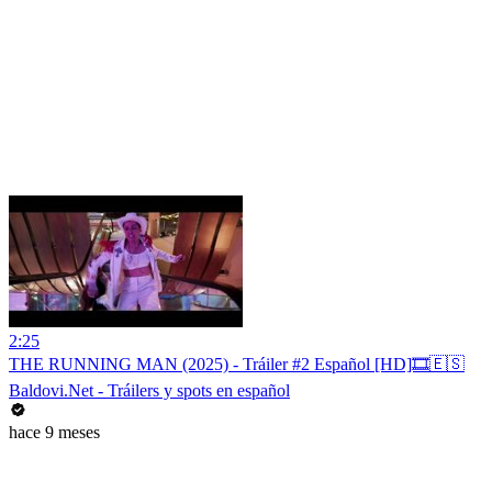
2:25
THE RUNNING MAN (2025) - Tráiler #2 Español [HD]🎞️🇪🇸
Baldovi.Net - Tráilers y spots en español
hace 9 meses