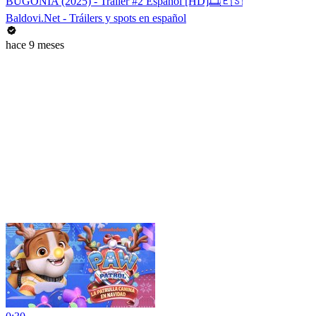
BUGONIA (2025) - Tráiler #2 Español [HD]🎞️🇪🇸
Baldovi.Net - Tráilers y spots en español
hace 9 meses