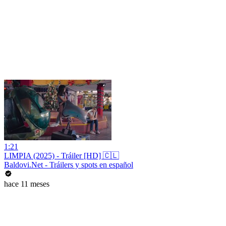
1:21
LIMPIA (2025) - Tráiler [HD] 🇨🇱
Baldovi.Net - Tráilers y spots en español
hace 11 meses