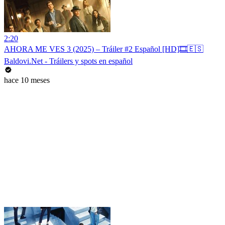
2:20
AHORA ME VES 3 (2025) – Tráiler #2 Español [HD]🎞️🇪🇸
Baldovi.Net - Tráilers y spots en español
hace 10 meses