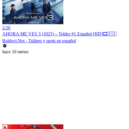
2:20
AHORA ME VES 3 (2025) – Tráiler #1 Español [HD]🎞️🇪🇸
Baldovi.Net - Tráilers y spots en español
hace 10 meses