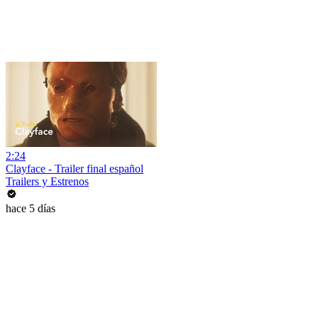
2:24
Clayface - Trailer final español
Trailers y Estrenos
hace 5 días