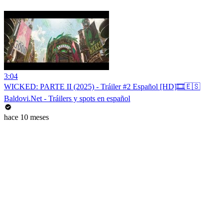
3:04
WICKED: PARTE II (2025) - Tráiler #2 Español [HD]🎞️🇪🇸
Baldovi.Net - Tráilers y spots en español
hace 10 meses