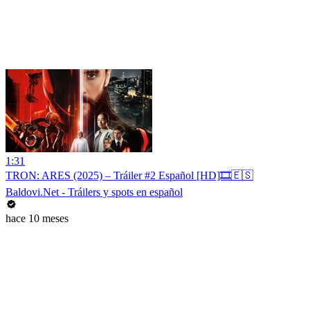
1:31
TRON: ARES (2025) – Tráiler #2 Español [HD]🎞️🇪🇸
Baldovi.Net - Tráilers y spots en español
hace 10 meses