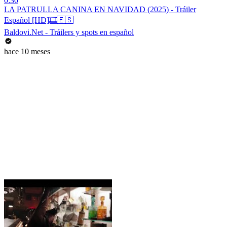
0:30
LA PATRULLA CANINA EN NAVIDAD (2025) - Tráiler
Español [HD]🎞️🇪🇸
Baldovi.Net - Tráilers y spots en español
hace 10 meses