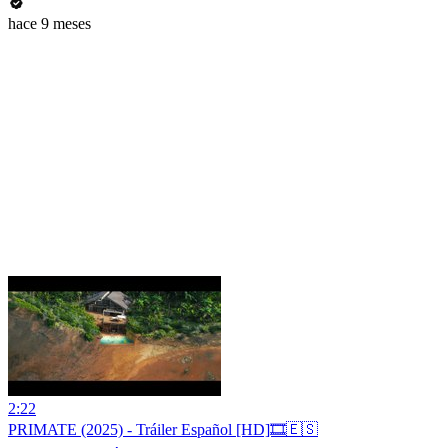
hace 9 meses
2:22
PRIMATE (2025) - Tráiler Español [HD]🎞️🇪🇸