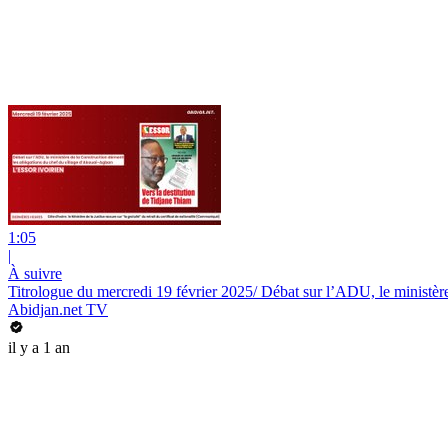
1:05
|
À suivre
Titrologue du mercredi 19 février 2025/ Débat sur l’ADU, le ministère
Abidjan.net TV
il y a 1 an