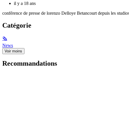
il y a 18 ans
conférence de presse de lorenzo Delloye Betancourt depuis les studios d
Catégorie
🗞
News
Voir moins
Recommandations