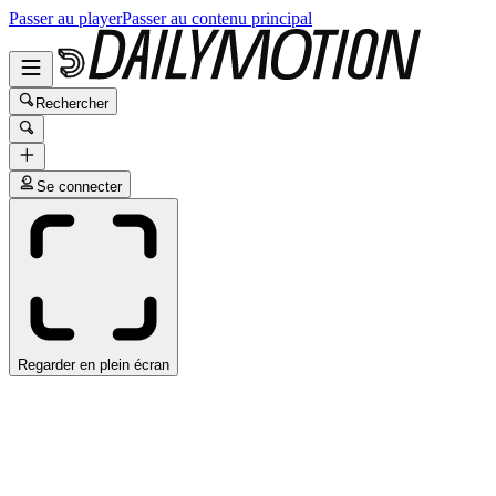
Passer au player
Passer au contenu principal
Rechercher
Se connecter
Regarder en plein écran