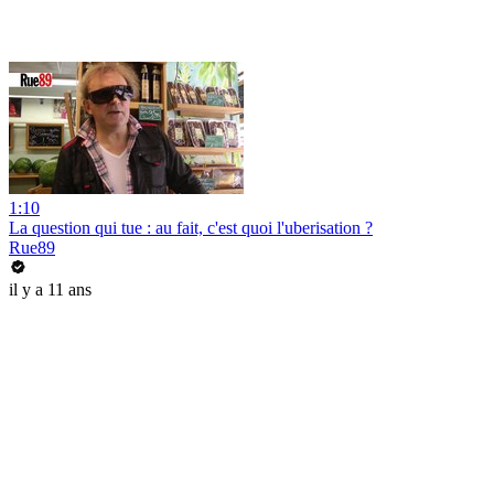
1:10
La question qui tue : au fait, c'est quoi l'uberisation ?
Rue89
il y a 11 ans