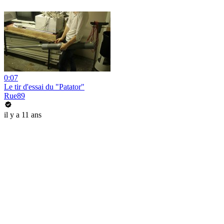
0:07
Le tir d'essai du "Patator"
Rue89
il y a 11 ans