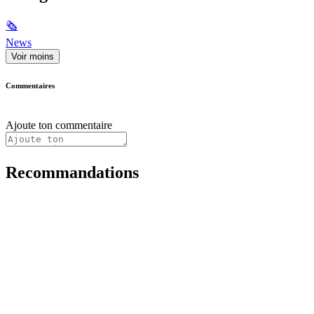
🗞
News
Voir moins
Commentaires
Ajoute ton commentaire
Recommandations