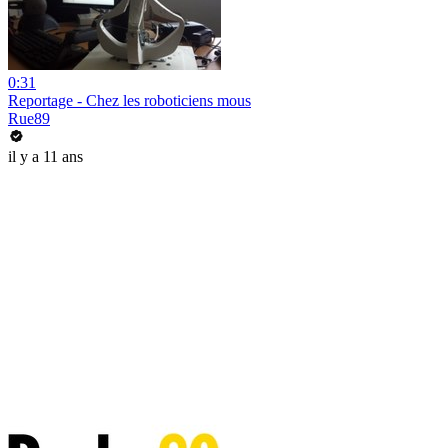
0:31
Reportage - Chez les roboticiens mous
Rue89
il y a 11 ans