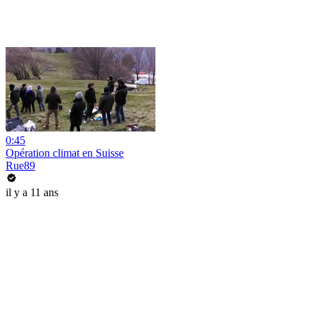
0:45
Opération climat en Suisse
Rue89
il y a 11 ans