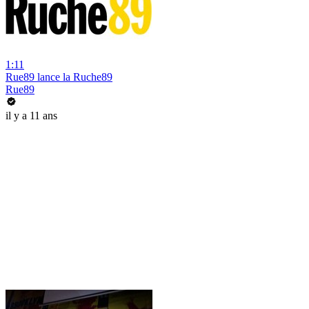
1:11
Rue89 lance la Ruche89
Rue89
il y a 11 ans