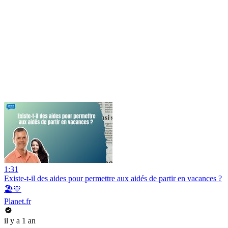
1:31
Existe-t-il des aides pour permettre aux aidés de partir en vacances ?
🏖️💙
Planet.fr
il y a 1 an