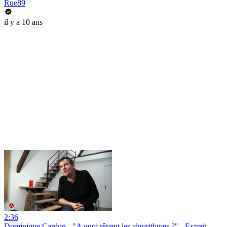
Rue89
il y a 10 ans
2:36
Dominique Cardon - "A quoi rêvent les algorithmes ?" - Extrait