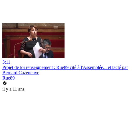
3:11
Projet de loi renseignement : Rue89 cité à l'Assemblée... et taclé par
Bernard Cazeneuve
Rue89
il y a 11 ans