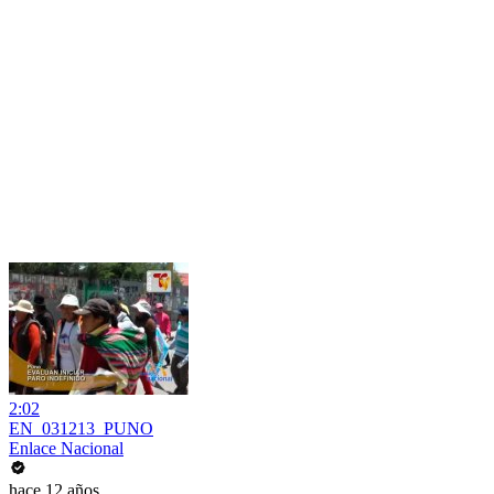
2:02
EN_031213_PUNO
Enlace Nacional
hace 12 años