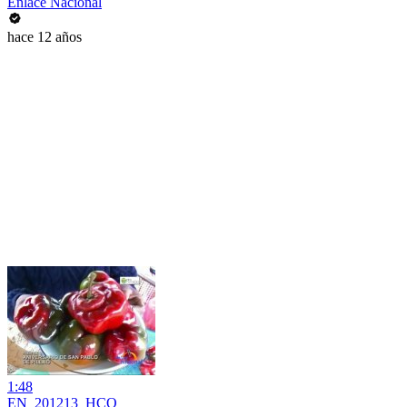
Enlace Nacional
hace 12 años
1:48
EN_201213_HCO