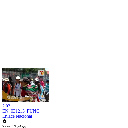
2:02
EN_031213_PUNO
Enlace Nacional
hace 12 años