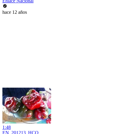
Enlace Nacional
hace 12 años
1:48
EN_201213_HCO