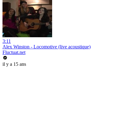
3:11
Alex Winston - Locomotive (live acoustique)
Fluctuat.net
il y a 15 ans