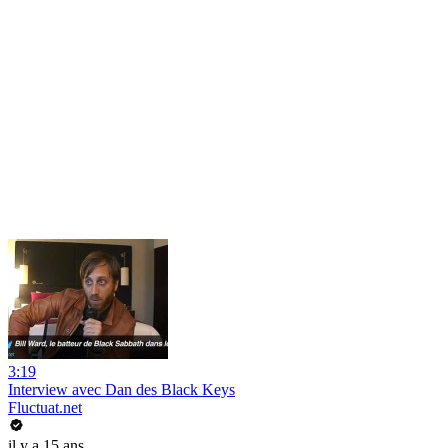
3:19
Interview avec Dan des Black Keys
Fluctuat.net
il y a 15 ans