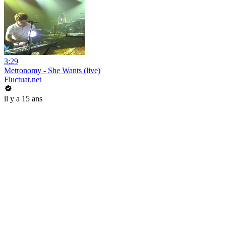
3:29
Metronomy - She Wants (live)
Fluctuat.net
il y a 15 ans