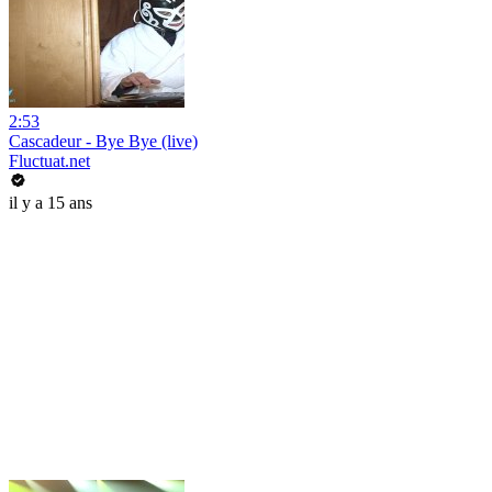
2:53
Cascadeur - Bye Bye (live)
Fluctuat.net
il y a 15 ans