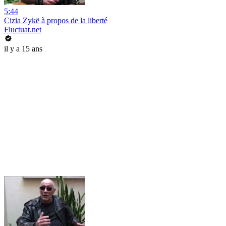
5:44
Cizia Zykë à propos de la liberté
Fluctuat.net
il y a 15 ans