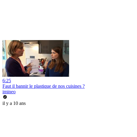
6:25
Faut il bannir le plastique de nos cuisines ?
imineo
il y a 10 ans