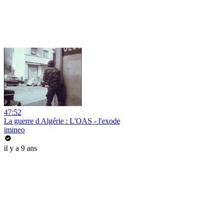
47:52
La guerre d Algérie : L'OAS - l'exode
imineo
il y a 9 ans