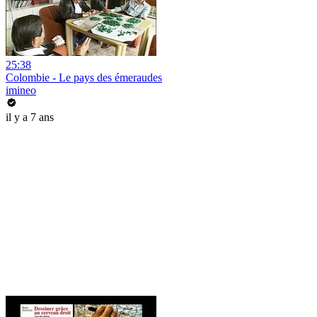
25:38
Colombie - Le pays des émeraudes
imineo
il y a 7 ans