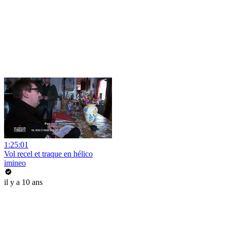
1:25:01
Vol recel et traque en hélico
imineo
il y a 10 ans