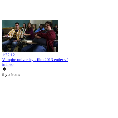
1:32:12
Vampire university - film 2013 entier vf
imineo
il y a 9 ans