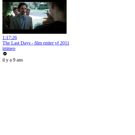
1:17:26
The Last Days - film entier vf 2011
imineo
il y a 9 ans