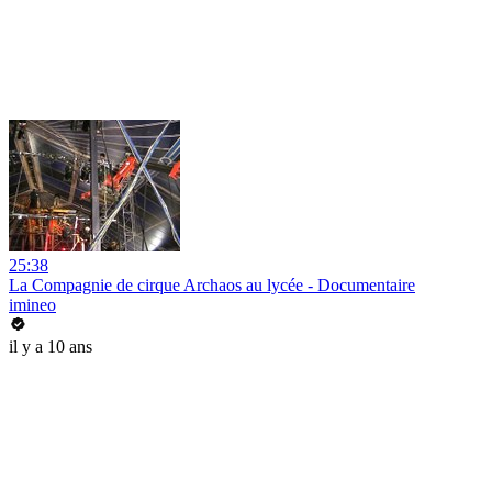
25:38
La Compagnie de cirque Archaos au lycée - Documentaire
imineo
il y a 10 ans