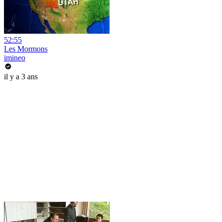
52:55
Les Mormons
imineo
il y a 3 ans