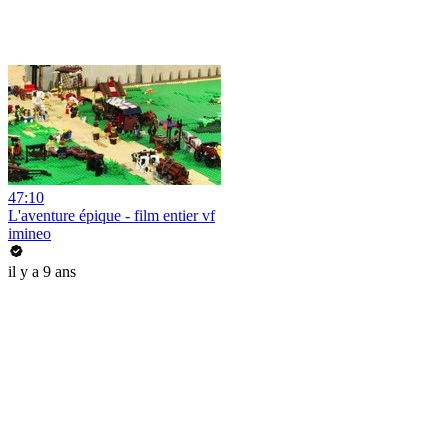
47:10
L'aventure épique - film entier vf
imineo
il y a 9 ans