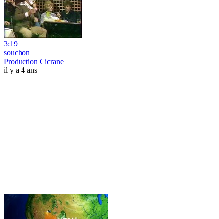
3:19
souchon
Production Cicrane
il y a 4 ans