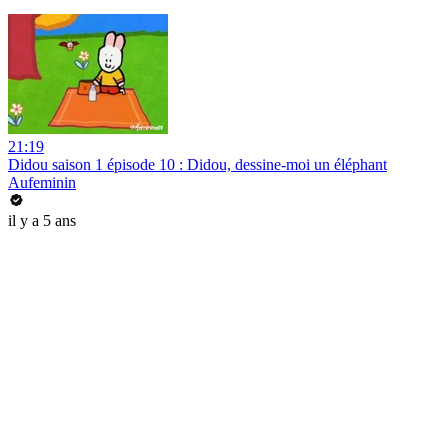
21:19
Didou saison 1 épisode 10 : Didou, dessine-moi un éléphant
Aufeminin
il y a 5 ans