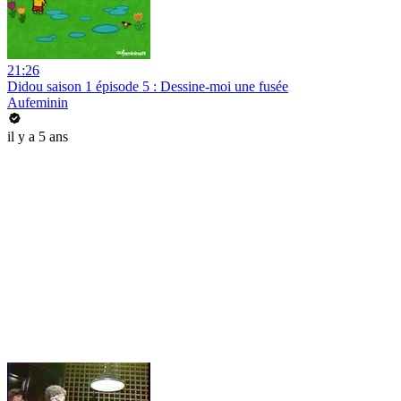
21:26
Didou saison 1 épisode 5 : Dessine-moi une fusée
Aufeminin
il y a 5 ans