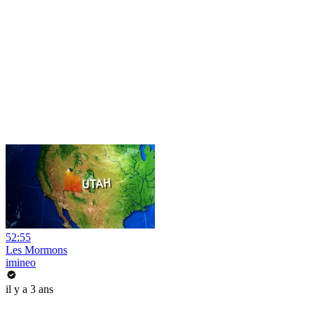
52:55
Les Mormons
imineo
il y a 3 ans