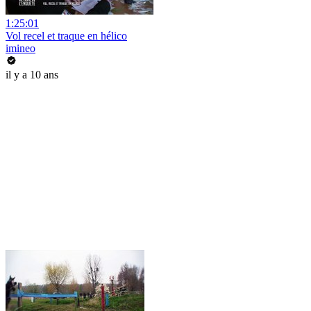
1:25:01
Vol recel et traque en hélico
imineo
il y a 10 ans