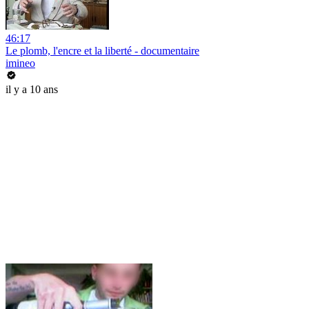
46:17
Le plomb, l'encre et la liberté - documentaire
imineo
il y a 10 ans