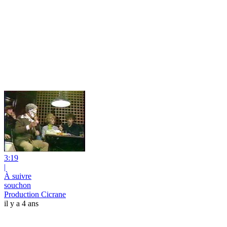
3:19
|
À suivre
souchon
Production Cicrane
il y a 4 ans