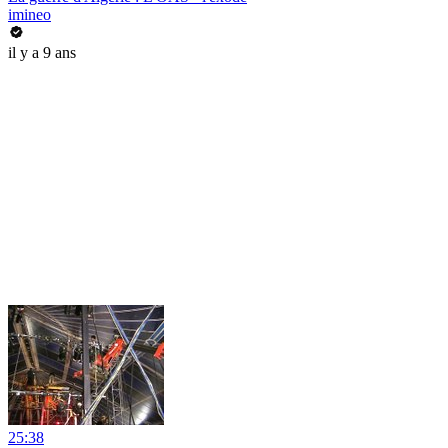
imineo
il y a 9 ans
25:38