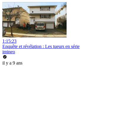
1:15:23
Enquête et révélation : Les tueurs en série
imineo
il y a 9 ans