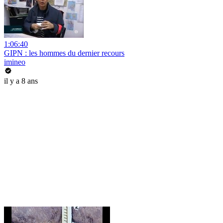
1:06:40
GIPN : les hommes du dernier recours
imineo
il y a 8 ans