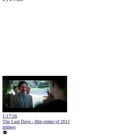
1:17:26
The Last Days - film entier vf 2011
imineo