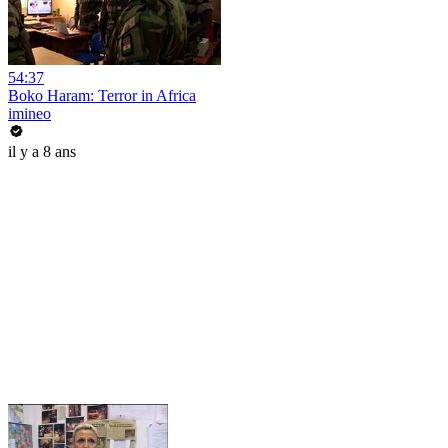
54:37
Boko Haram: Terror in Africa
imineo
il y a 8 ans