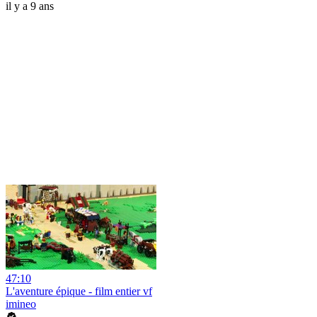
il y a 9 ans
47:10
L'aventure épique - film entier vf
imineo