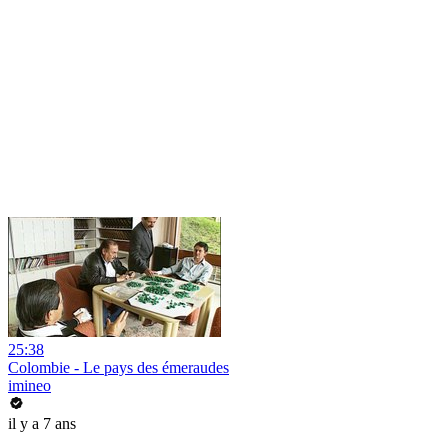
25:38
Colombie - Le pays des émeraudes
imineo
il y a 7 ans