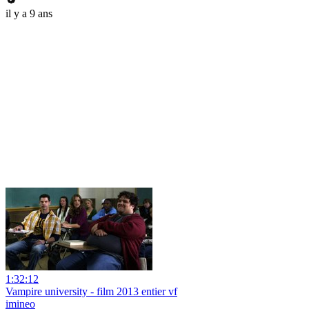
il y a 9 ans
1:32:12
Vampire university - film 2013 entier vf
imineo