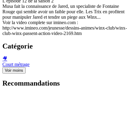
L'episode 12 de la saison 2
Musa fait la connaissance de Jared, un specialiste de Fontaine
Rouge qui semble avoir un faible pour elle. Les Trix en profitent
pour manipuler Jared et tendre un piege aux Winx...
Voir la video complete sur imineo.com :
http://www.imineo.com/jeunesse/dessins-animes/winx-club/winx-
club-winx-passent-action-video-2169.htm
Catégorie
🎥
Court métrage
Voir moins
Recommandations