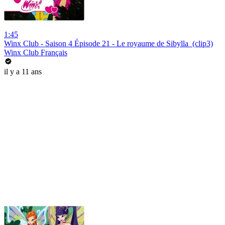
1:45
Winx Club - Saison 4 Épisode 21 - Le royaume de Sibylla (clip3)
Winx Club Français
il y a 11 ans