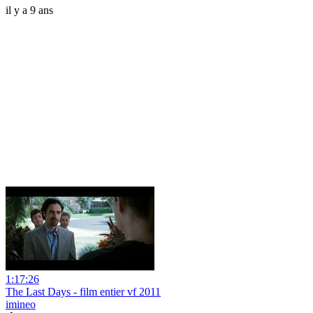
il y a 9 ans
1:17:26
The Last Days - film entier vf 2011
imineo