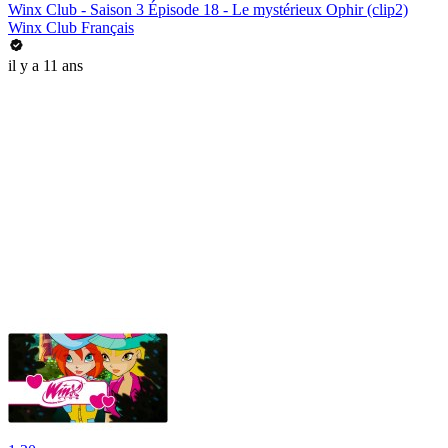
Winx Club - Saison 3 Épisode 18 - Le mystérieux Ophir (clip2)
Winx Club Français
il y a 11 ans