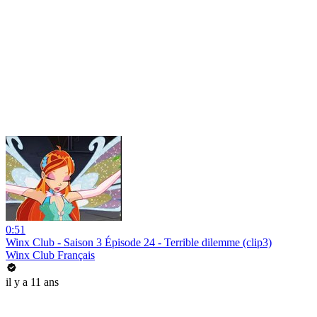
0:51
Winx Club - Saison 3 Épisode 24 - Terrible dilemme (clip3)
Winx Club Français
il y a 11 ans