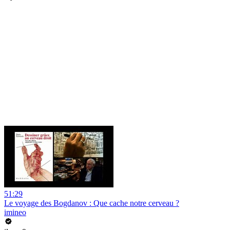
51:29
Le voyage des Bogdanov : Que cache notre cerveau ?
imineo