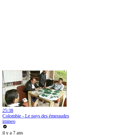
25:38
Colombie - Le pays des émeraudes
imineo
il y a 7 ans