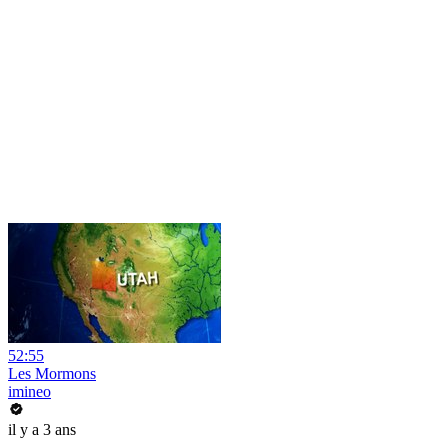
52:55
Les Mormons
imineo
il y a 3 ans