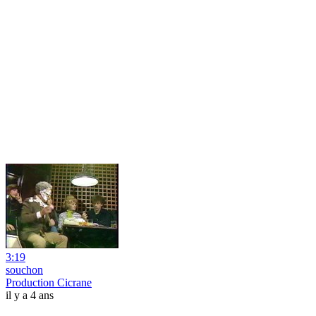
3:19
souchon
Production Cicrane
il y a 4 ans