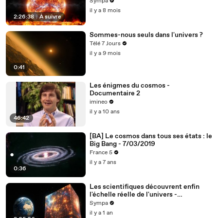
Sympa
il y a 8 mois
2:26:38
|
À suivre
Sommes-nous seuls dans l'univers ?
Télé 7 Jours
il y a 9 mois
0:41
Les énigmes du cosmos -
Documentaire 2
imineo
il y a 10 ans
46:42
[BA] Le cosmos dans tous ses états : le
Big Bang - 7/03/2019
France 5
il y a 7 ans
0:36
Les scientifiques découvrent enfin
l'échelle réelle de l'univers -
Superamas de galaxies anciennes
Sympa
il y a 1 an