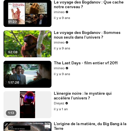
Le voyage des Bogdanov : Que cache
notre cerveau ?
imineo
il y a 9 ans
51:29
Le voyage des Bogdanov : Sommes
nous seuls dans l'univers ?
imineo
il y a 9 ans
52:08
The Last Days - film entier vf 2011
imineo
il y a 9 ans
1:17:26
L'énergie noire : le mystère qui
accélère l'univers ?
Dieyez
il y a 1 an
1:13
L'origine de la matière, du Big Bang à la
Terre