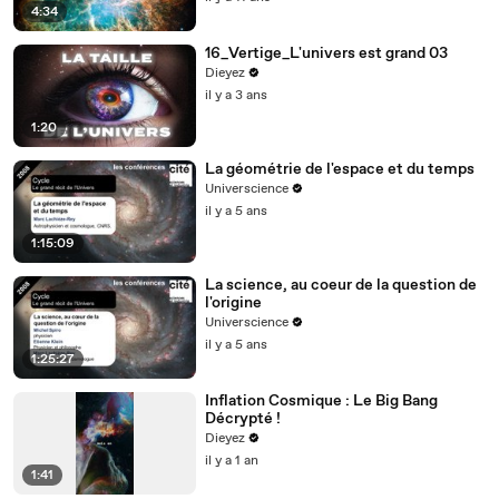
4:34
16_Vertige_L'univers est grand 03
Dieyez
il y a 3 ans
1:20
La géométrie de l'espace et du temps
Universcience
il y a 5 ans
1:15:09
La science, au coeur de la question de
l'origine
Universcience
il y a 5 ans
1:25:27
Inflation Cosmique : Le Big Bang
Décrypté !
Dieyez
il y a 1 an
1:41