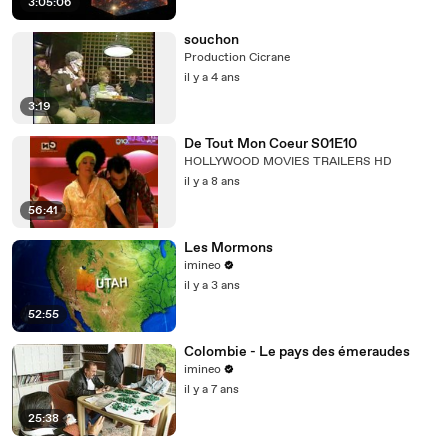
3:05:06
souchon
Production Cicrane
il y a 4 ans
3:19
De Tout Mon Coeur S01E10
HOLLYWOOD MOVIES TRAILERS HD
il y a 8 ans
56:41
Les Mormons
imineo
il y a 3 ans
52:55
Colombie - Le pays des émeraudes
imineo
il y a 7 ans
25:38