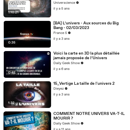
Universcience
il y a 5 ans
1:10:21
[BA] L’univers - Aux sources du Big
Bang - 02/03/2023
France 5
il y a 3 ans
0:35
Voici la carte en 3D la plus détaillée
jamais proposée de l’Univers
Daily Geek Show
il y a 6 ans
0:45
15_Vertige La taille de l'univers 2
Dieyez
il y a 3 ans
1:32
COMMENT NOTRE UNIVERS VA-T-IL
MOURIR ?
Daily Geek Show
il y a 11 ans