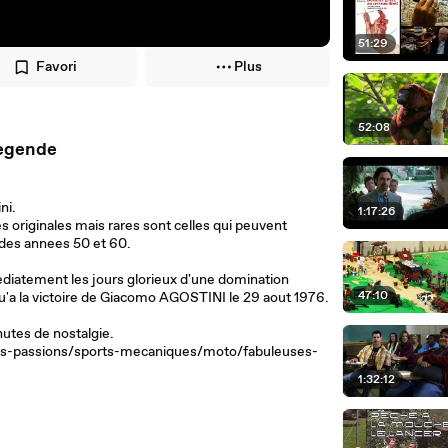
51:29
Favori
Plus
52:08
ix : Motos de legende
ni.
1:17:26
originales mais rares sont celles qui peuvent
 des annees 50 et 60.
ement les jours glorieux d'une domination
47:10
qu'a la victoire de Giacomo AGOSTINI le 29 aout 1976.
nutes de nostalgie.
sirs-passions/sports-mecaniques/moto/fabuleuses-
1:32:12