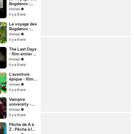
Bogdanov :
Que cache
imineo
notre cerveau
il y a 9 ans
?
Le voyage des
Bogdanov :
Sommes nous
imineo
seuls dans
il y a 9 ans
l'univers ?
The Last Days
- film entier vf
2011
imineo
il y a 9 ans
L'aventure
épique - film
entier vf
imineo
il y a 9 ans
Vampire
university -
film 2013
imineo
entier vf
il y a 9 ans
Pêche de A à
Z : Pêche à la