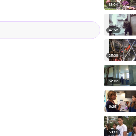
13:04
47:52
25:38
52:06
6:25
53:17