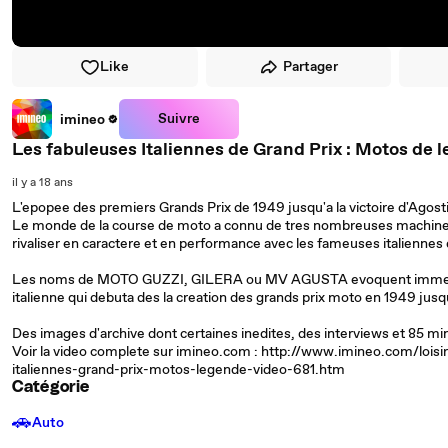
Like
Partager
Suivre
imineo
Les fabuleuses Italiennes de Grand Pr
il y a 18 ans
L'epopee des premiers Grands Prix de 1949 jusqu'a la victoire d'Agosti
Le monde de la course de moto a connu de tres nombreuses machines 
rivaliser en caractere et en performance avec les fameuses italiennes
Les noms de MOTO GUZZI, GILERA ou MV AGUSTA evoquent immediat
italienne qui debuta des la creation des grands prix moto en 1949 jus
Des images d'archive dont certaines inedites, des interviews et 85 mi
Voir la video complete sur imineo.com : http://www.imineo.com/loi
italiennes-grand-prix-motos-legende-video-681.htm
Catégorie
🚗
Auto