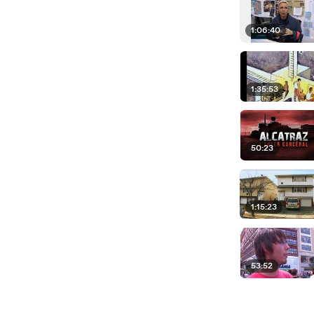
1:06:40
1:35:53
50:23
1:15:23
53:52