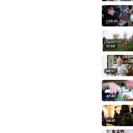
1:25:01
51:59
46:17
47:42
54:37