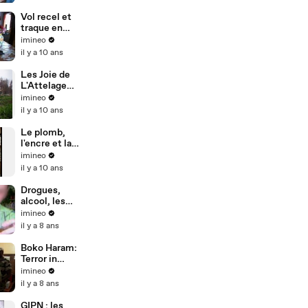
- Reportage
Vol recel et
traque en
hélico
imineo
il y a 10 ans
Les Joie de
L'Attelage
(documentair
imineo
e)
il y a 10 ans
Le plomb,
l'encre et la
liberté -
imineo
documentaire
il y a 10 ans
Drogues,
alcool, les
jeunes en
imineo
danger
il y a 8 ans
Boko Haram:
Terror in
Africa
imineo
il y a 8 ans
GIPN : les