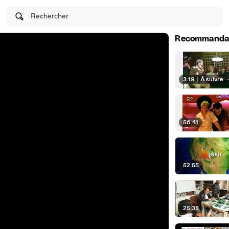
Rechercher
Recommanda
3:19
|
À suivre
56:41
52:55
25:38