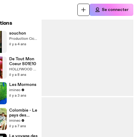
Se connecter
tions
souchon
Production Cicrane
il y a 4 ans
De Tout Mon
Coeur S01E10
HOLLYWOOD MOVIES TRAILERS HD
il y a 8 ans
Les Mormons
imineo
il y a 3 ans
Colombie - Le
pays des
émeraudes
imineo
il y a 7 ans
Le voyage des