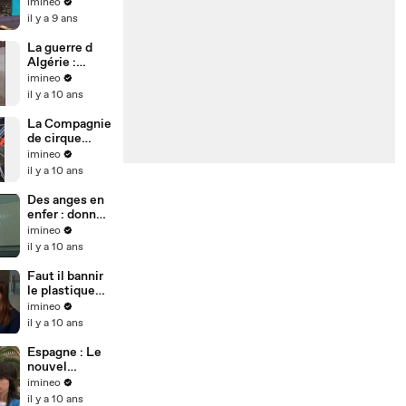
mouche, le
imineo
lancer -
il y a 9 ans
Documentaire
La guerre d
Algérie :
L'OAS -
imineo
l'exode
il y a 10 ans
La Compagnie
de cirque
Archaos au
imineo
lycée -
il y a 10 ans
Documentaire
Des anges en
enfer : donner
son temps
imineo
libre à des
il y a 10 ans
prisionners
Faut il bannir
le plastique
de nos
imineo
cuisines ?
il y a 10 ans
Espagne : Le
nouvel
eldorado des
imineo
jeunes fêtards
il y a 10 ans