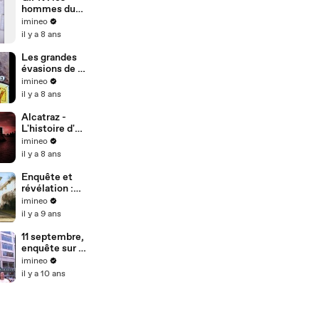
hommes du
dernier
imineo
recours
il y a 8 ans
Les grandes
évasions de la
Seconde
imineo
Guerre
il y a 8 ans
mondiale -
Documentaire
Alcatraz -
L'histoire d'un
enfer carcéral
imineo
il y a 8 ans
Enquête et
révélation :
Les tueurs en
imineo
série
il y a 9 ans
11 septembre,
enquête sur la
théorie du
imineo
complot
il y a 10 ans