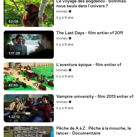
Le voyage des Bogdanov : Sommes
nous seuls dans l'univers ?
imineo
il y a 9 ans
52:08
The Last Days - film entier vf 2011
imineo
il y a 9 ans
1:17:26
L'aventure épique - film entier vf
imineo
il y a 9 ans
47:10
Vampire university - film 2013 entier vf
imineo
il y a 9 ans
1:32:12
Pêche de A à Z : Pêche à la mouche, le
lancer - Documentaire