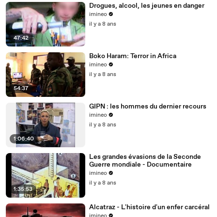
Drogues, alcool, les jeunes en danger
imineo
il y a 8 ans
47:42
Boko Haram: Terror in Africa
imineo
il y a 8 ans
54:37
GIPN : les hommes du dernier recours
imineo
il y a 8 ans
1:06:40
Les grandes évasions de la Seconde
Guerre mondiale - Documentaire
imineo
il y a 8 ans
1:35:53
Alcatraz - L'histoire d'un enfer carcéral
imineo