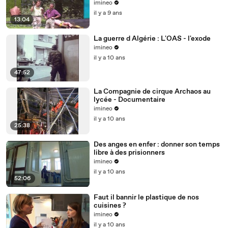
imineo
il y a 9 ans
13:04
La guerre d Algérie : L'OAS - l'exode
imineo
il y a 10 ans
47:52
La Compagnie de cirque Archaos au
lycée - Documentaire
imineo
il y a 10 ans
25:38
Des anges en enfer : donner son temps
libre à des prisionners
imineo
il y a 10 ans
52:06
Faut il bannir le plastique de nos
cuisines ?
imineo
il y a 10 ans