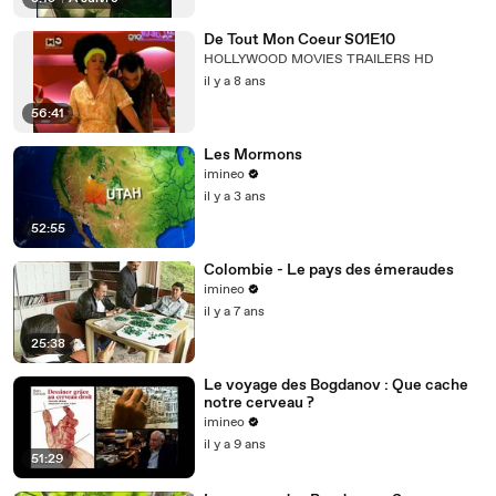
De Tout Mon Coeur S01E10
HOLLYWOOD MOVIES TRAILERS HD
il y a 8 ans
56:41
Les Mormons
imineo
il y a 3 ans
52:55
Colombie - Le pays des émeraudes
imineo
il y a 7 ans
25:38
Le voyage des Bogdanov : Que cache
notre cerveau ?
imineo
il y a 9 ans
51:29