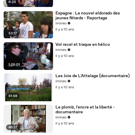
6:25
Espagne : Le nouvel eldorado des
jeunes fêtards - Reportage
imineo
il y a 10 ans
53:17
Vol recel et traque en hélico
imineo
il y a 10 ans
1:25:01
Les Joie de L'Attelage (documentaire)
imineo
il y a 10 ans
51:59
Le plomb, l'encre et la liberté -
documentaire
imineo
il y a 10 ans
46:17