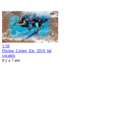
1:58
Diving_Center_Ete_2019_hd
cocatrix
il y a 7 ans