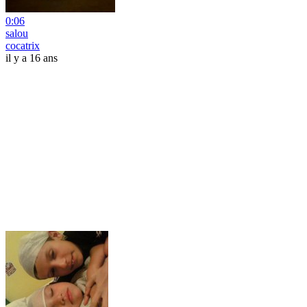
0:06
salou
cocatrix
il y a 16 ans