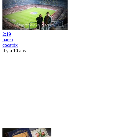
2:19
barca
cocatrix
il y a 10 ans