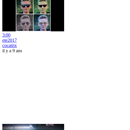
3:00
ete2017
cocatrix
il y a 9 ans