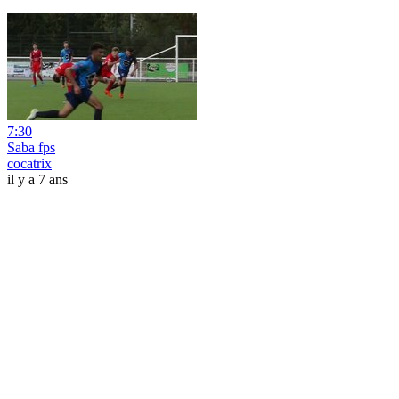
7:30
Saba fps
cocatrix
il y a 7 ans