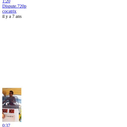
1:20
Dispute.720p
cocatrix
il y a 7 ans
0:37