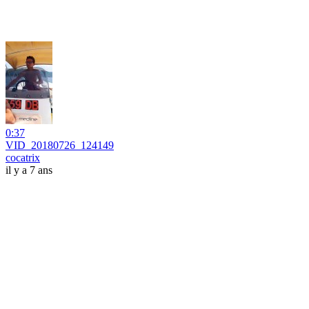
0:37
VID_20180726_124149
cocatrix
il y a 7 ans