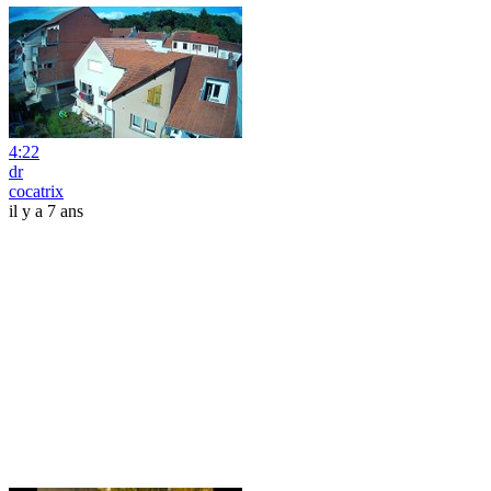
4:22
dr
cocatrix
il y a 7 ans