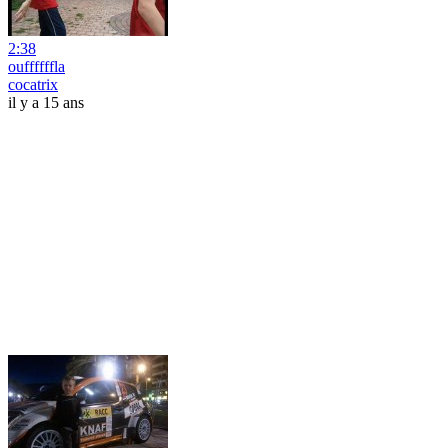
2:38
ouffffffla
cocatrix
il y a 15 ans