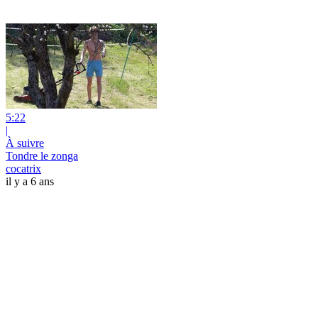
5:22
|
À suivre
Tondre le zonga
cocatrix
il y a 6 ans