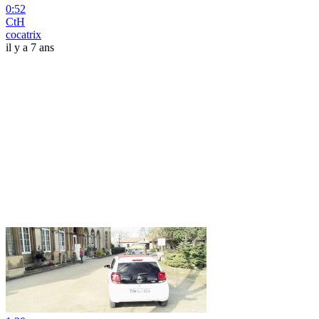
0:52
CtH
cocatrix
il y a 7 ans