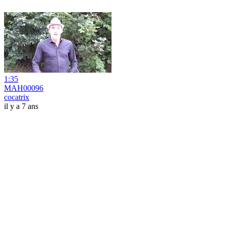
1:35
MAH00096
cocatrix
il y a 7 ans