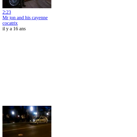
2:23
Mr jon and his cayenne
cocatrix
il y a 16 ans