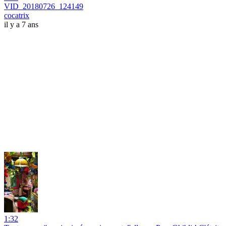
VID_20180726_124149
cocatrix
il y a 7 ans
1:32