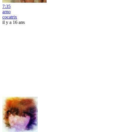
7:35
arno
cocatrix
il y a 16 ans