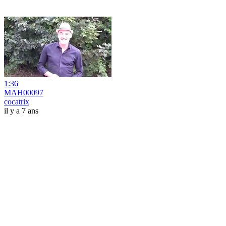
1:36
MAH00097
cocatrix
il y a 7 ans