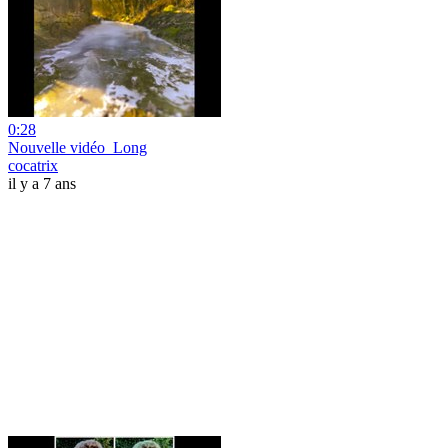
0:28
Nouvelle vidéo_Long
cocatrix
il y a 7 ans