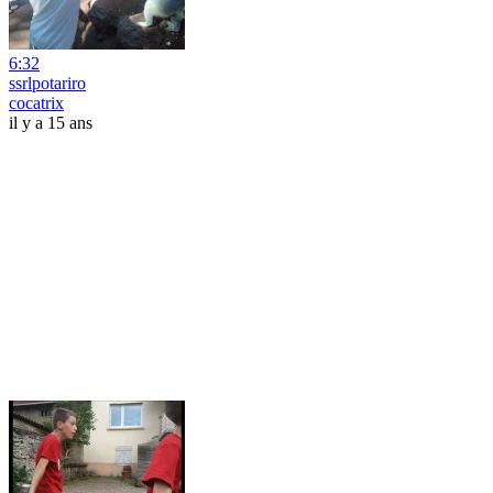
6:32
ssrlpotariro
cocatrix
il y a 15 ans