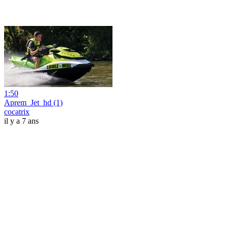
1:50
Aprem_Jet_hd (1)
cocatrix
il y a 7 ans