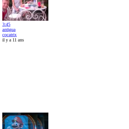
3:45
antigua
cocatrix
il y a 11 ans