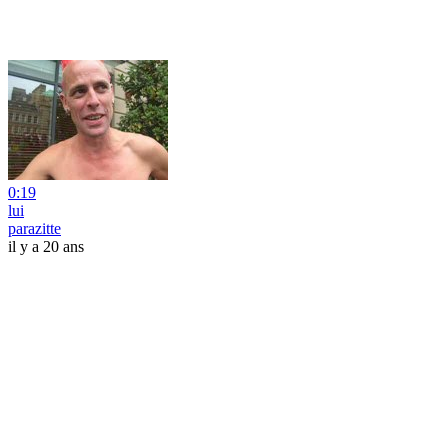
0:19
lui
parazitte
il y a 20 ans