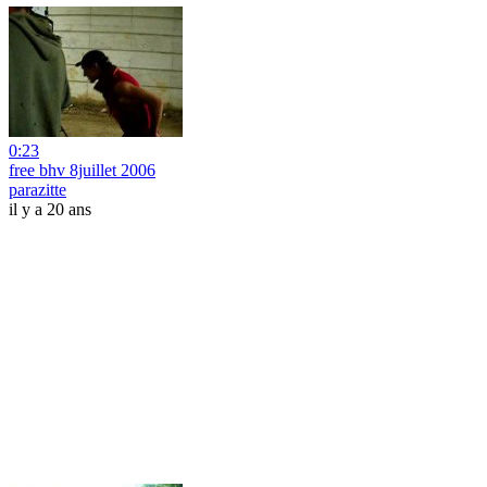
0:23
free bhv 8juillet 2006
parazitte
il y a 20 ans