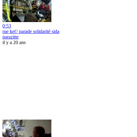
0:53
rue ket'/ parade solidarité sida
parazitte
il y a 20 ans