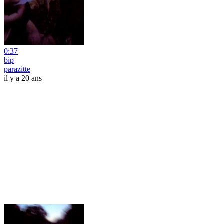
0:37
bip
parazitte
il y a 20 ans