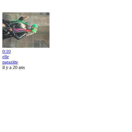
0:10
elle
parazitte
il y a 20 ans