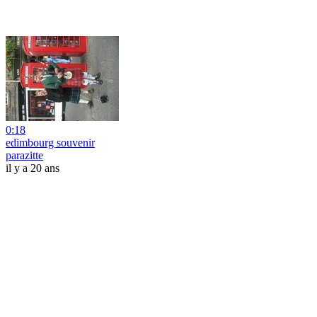
0:18
edimbourg souvenir
parazitte
il y a 20 ans