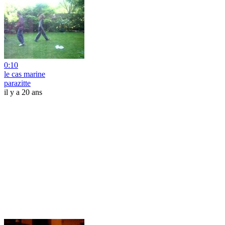
0:10
le cas marine
parazitte
il y a 20 ans