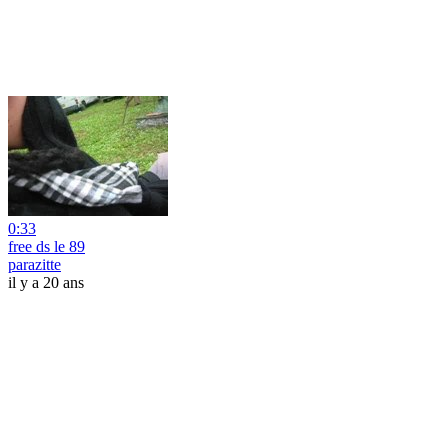
0:33
free ds le 89
parazitte
il y a 20 ans