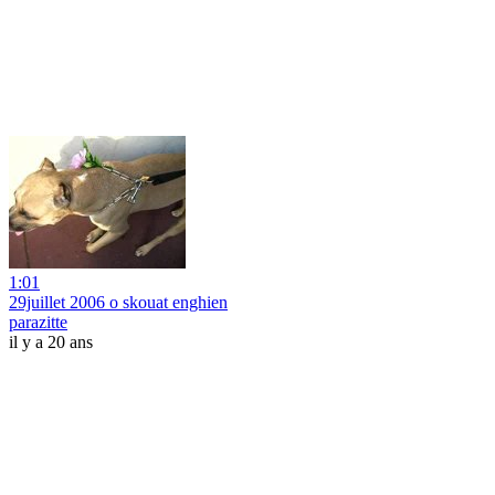
1:01
29juillet 2006 o skouat enghien
parazitte
il y a 20 ans