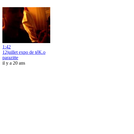
1:42
12juillet expo de téK.o
parazitte
il y a 20 ans