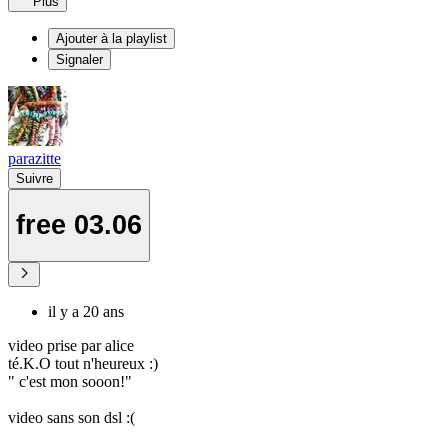
Plus
Ajouter à la playlist
Signaler
parazitte
Suivre
free 03.06
il y a 20 ans
video prise par alice
té.K.O tout n'heureux :)
" c'est mon sooon!"
video sans son dsl :(