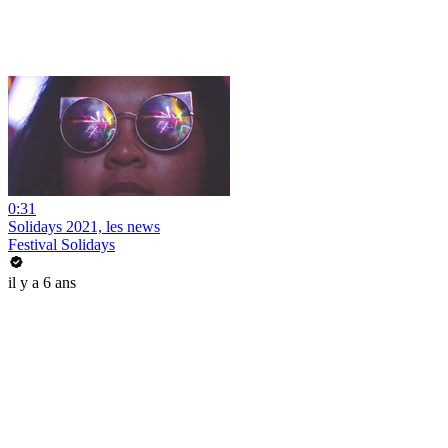
0:31
Solidays 2021, les news
Festival Solidays
il y a 6 ans