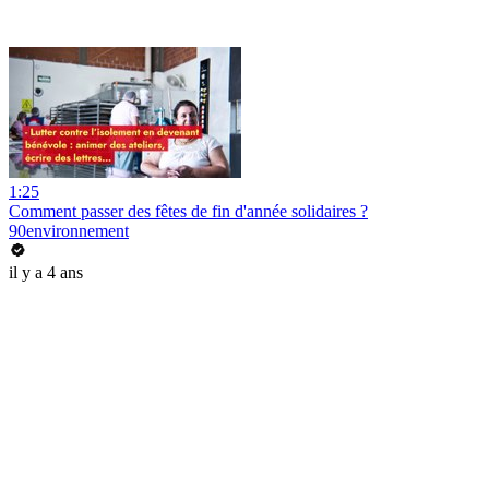
1:25
Comment passer des fêtes de fin d'année solidaires ?
90environnement
il y a 4 ans