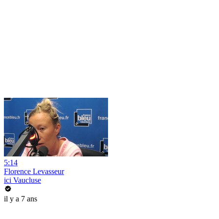
5:14
Florence Levasseur
ici Vaucluse
il y a 7 ans