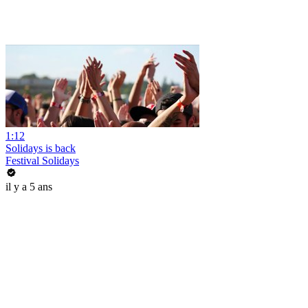
1:12
Solidays is back
Festival Solidays
il y a 5 ans