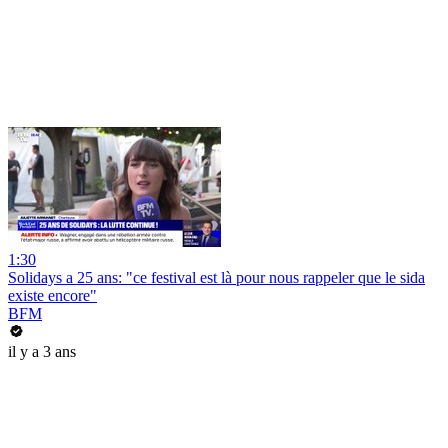
1:30
Solidays a 25 ans: "ce festival est là pour nous rappeler que le sida
existe encore"
BFM
il y a 3 ans