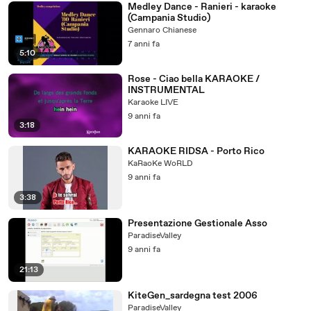
Medley Dance - Ranieri - karaoke
(Campania Studio)
Gennaro Chianese
7 anni fa
5:10
Rose - Ciao bella KARAOKE /
INSTRUMENTAL
Karaoke LIVE
9 anni fa
3:18
KARAOKE RIDSA - Porto Rico
KaRaoKe WoRLD
9 anni fa
3:38
Presentazione Gestionale Asso
ParadiseValley
9 anni fa
21:13
KiteGen_sardegna test 2006
ParadiseValley