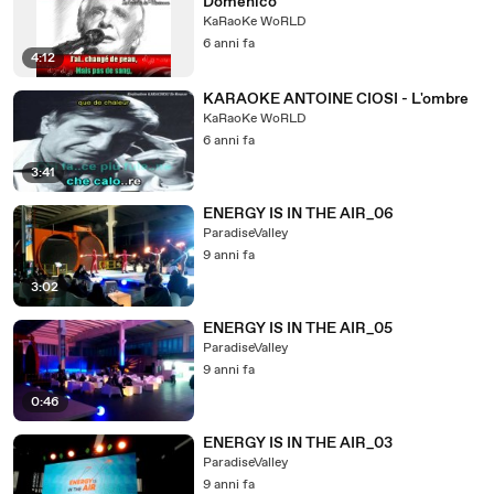
Domenico
KaRaoKe WoRLD
6 anni fa
4:12
KARAOKE ANTOINE CIOSI - L'ombre
KaRaoKe WoRLD
6 anni fa
3:41
ENERGY IS IN THE AIR_06
ParadiseValley
9 anni fa
3:02
ENERGY IS IN THE AIR_05
ParadiseValley
9 anni fa
0:46
ENERGY IS IN THE AIR_03
ParadiseValley
9 anni fa