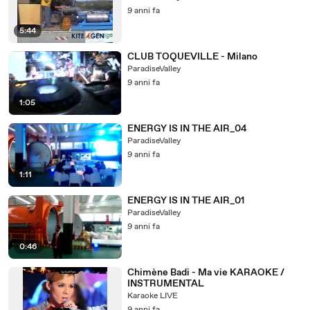
9 anni fa
5:44
CLUB TOQUEVILLE - Milano
ParadiseValley
9 anni fa
1:05
ENERGY IS IN THE AIR_04
ParadiseValley
9 anni fa
1:11
ENERGY IS IN THE AIR_01
ParadiseValley
9 anni fa
0:46
Chimène Badi - Ma vie KARAOKE /
INSTRUMENTAL
Karaoke LIVE