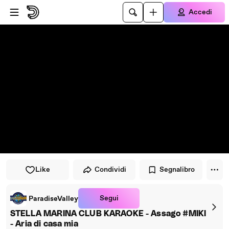
Vai al lettore
Passa al contenuto principale
Accedi
Like
Condividi
Segnalibro
Segui
ParadiseValley
STELLA MARINA CLUB KARAOKE - Assago #MIKI
- Aria di casa mia