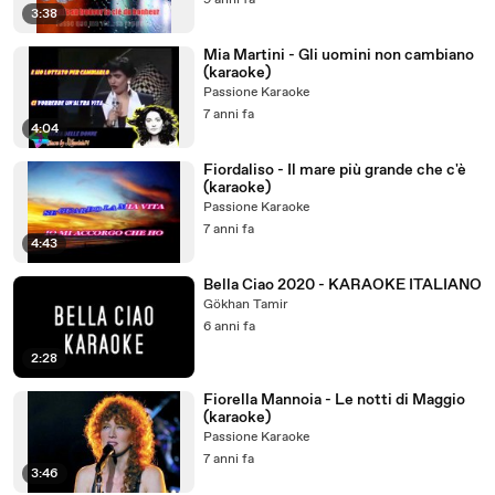
9 anni fa
3:38
Mia Martini - Gli uomini non cambiano
(karaoke)
Passione Karaoke
7 anni fa
4:04
Fiordaliso - Il mare più grande che c'è
(karaoke)
Passione Karaoke
7 anni fa
4:43
Bella Ciao 2020 - KARAOKE ITALIANO
Gökhan Tamir
6 anni fa
2:28
Fiorella Mannoia - Le notti di Maggio
(karaoke)
Passione Karaoke
7 anni fa
3:46