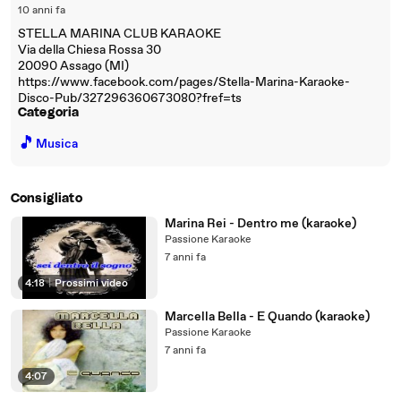
10 anni fa
STELLA MARINA CLUB KARAOKE
Via della Chiesa Rossa 30
20090 Assago (MI)
https://www.facebook.com/pages/Stella-Marina-Karaoke-
Disco-Pub/327296360673080?fref=ts
Categoria
🎵
Musica
Consigliato
Marina Rei - Dentro me (karaoke)
Passione Karaoke
7 anni fa
4:18
|
Prossimi video
Marcella Bella - E Quando (karaoke)
Passione Karaoke
7 anni fa
4:07