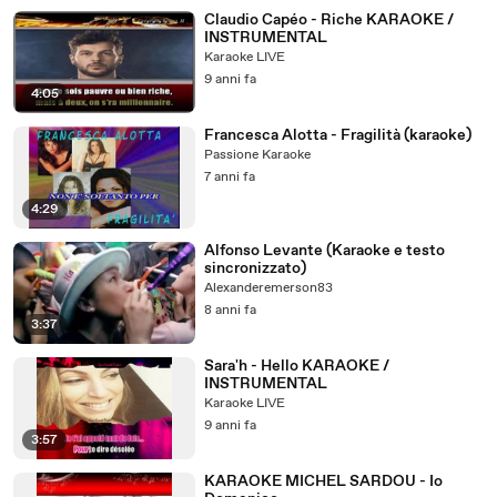
Claudio Capéo - Riche KARAOKE /
INSTRUMENTAL
Karaoke LIVE
9 anni fa
4:05
Francesca Alotta - Fragilità (karaoke)
Passione Karaoke
7 anni fa
4:29
Alfonso Levante (Karaoke e testo
sincronizzato)
Alexanderemerson83
8 anni fa
3:37
Sara'h - Hello KARAOKE /
INSTRUMENTAL
Karaoke LIVE
9 anni fa
3:57
KARAOKE MICHEL SARDOU - Io