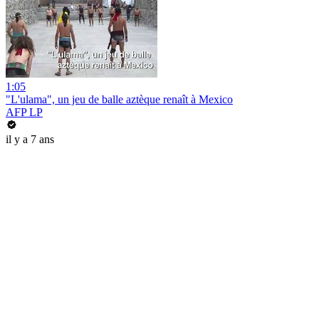
1:05
"L'ulama", un jeu de balle aztèque renaît à Mexico
AFP LP
il y a 7 ans