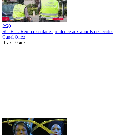
2:20
SUJET - Rentrée scolaire: prudence aux abords des écoles
Canal Onex
il y a 10 ans