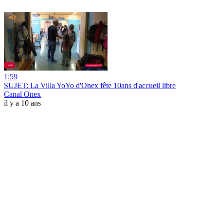
1:59
SUJET: La Villa YoYo d'Onex fête 10ans d'accueil libre
Canal Onex
il y a 10 ans