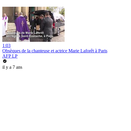
1:03
Obsèques de la chanteuse et actrice Marie Laforêt à Paris
AFP LP
il y a 7 ans