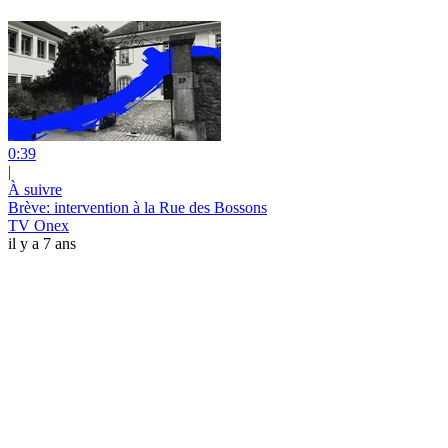
0:39
|
À suivre
Brève: intervention à la Rue des Bossons
TV Onex
il y a 7 ans