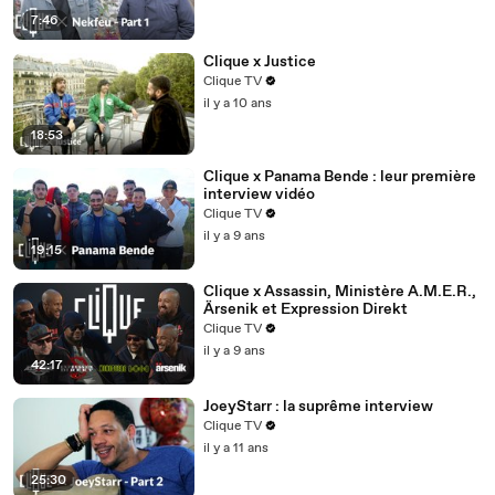
7:46
Clique x Justice
Clique TV
il y a 10 ans
18:53
Clique x Panama Bende : leur première
interview vidéo
Clique TV
il y a 9 ans
19:15
Clique x Assassin, Ministère A.M.E.R.,
Ärsenik et Expression Direkt
Clique TV
il y a 9 ans
42:17
JoeyStarr : la suprême interview
Clique TV
il y a 11 ans
25:30