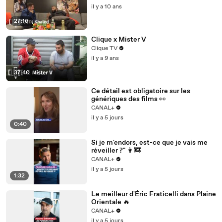
il y a 10 ans
27:16
Clique x Mister V
Clique TV
il y a 9 ans
37:40
Ce détail est obligatoire sur les
génériques des films 👀
CANAL+
il y a 5 jours
0:40
Si je m'endors, est-ce que je vais me
réveiller ?" 👩‍🚒
CANAL+
il y a 5 jours
1:32
Le meilleur d'Éric Fraticelli dans Plaine
Orientale 🔥
CANAL+
il y a 5 jours