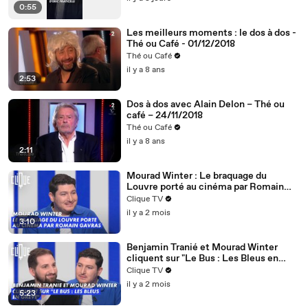
0:55
Les meilleurs moments : le dos à dos -
Thé ou Café - 01/12/2018
Thé ou Café
il y a 8 ans
2:53
Dos à dos avec Alain Delon – Thé ou
café – 24/11/2018
Thé ou Café
il y a 8 ans
2:11
Mourad Winter : Le braquage du
Louvre porté au cinéma par Romain
Gavras - Clique - CANAL+
Clique TV
il y a 2 mois
3:10
Benjamin Tranié et Mourad Winter
cliquent sur "Le Bus : Les Bleus en
grève" - Clique - CANAL+
Clique TV
il y a 2 mois
5:23