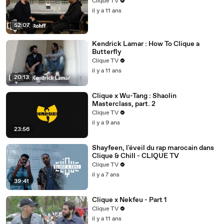
Clique TV
il y a 11 ans
52:07
Kendrick Lamar : How To Clique a
Butterfly
Clique TV
il y a 11 ans
20:13
Clique x Wu-Tang : Shaolin
Masterclass, part. 2
Clique TV
il y a 9 ans
23:56
Shayfeen, l'éveil du rap marocain dans
Clique & Chill - CLIQUE TV
Clique TV
il y a 7 ans
39:41
Clique x Nekfeu - Part 1
Clique TV
il y a 11 ans