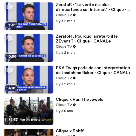
ZeratoR : "La vérité n'a plus
d'importance sur Internet" - Clique -
CANAL+
Clique TV
il y a 2 mois
1:32
ZeratoR : Pourquoi arrête-t-il le
ZEvent ? - Clique - CANAL+
Clique TV
il y a 2 mois
0:56
FKA Twigs parle de son interprétation
de Joséphine Baker - Clique - CANAL+
Clique TV
il y a 2 mois
4:18
Clique x Run The Jewels
Clique TV
il y a 9 ans
33:57
Clique x Rohff