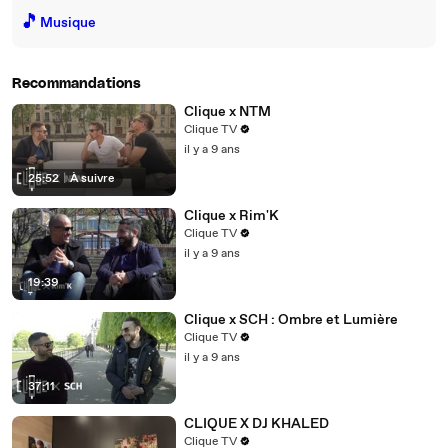
🎵
Musique
Recommandations
Clique x NTM
Clique TV
il y a 9 ans
25:52
|
À suivre
Clique x Rim'K
Clique TV
il y a 9 ans
19:39
Clique x SCH : Ombre et Lumière
Clique TV
il y a 9 ans
37:11
CLIQUE X DJ KHALED
Clique TV