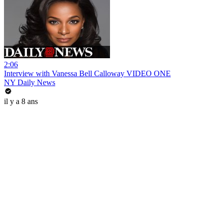
2:06
Interview with Vanessa Bell Calloway VIDEO ONE
NY Daily News
il y a 8 ans