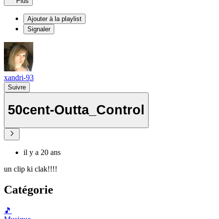
Plus
Ajouter à la playlist
Signaler
xandri-93
Suivre
50cent-Outta_Control
il y a 20 ans
un clip ki clak!!!!
Catégorie
🎵