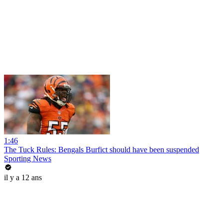
1:46
The Tuck Rules: Bengals Burfict should have been suspended
Sporting News
il y a 12 ans