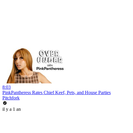
8:03
PinkPantheress Rates Chief Keef, Pets, and House Parties
Pitchfork
il y a 1 an