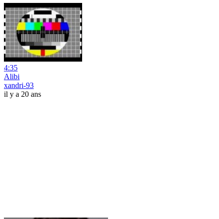
4:35
Alibi
xandri-93
il y a 20 ans