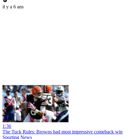
il y a 6 ans
1:36
The Tuck Rules: Browns had most impressive comeback win
Sporting News