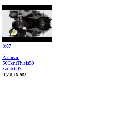
3:07
|
À suivre
50CentThisIs50
xandri-93
il y a 19 ans