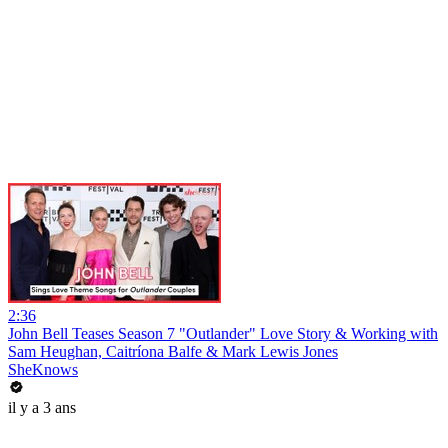
2:36
John Bell Teases Season 7 "Outlander" Love Story & Working with
Sam Heughan, Caitríona Balfe & Mark Lewis Jones
SheKnows
il y a 3 ans