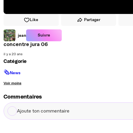
Like
Partager
Suivre
jean
concentre jura 06
il y a 20 ans
Catégorie
🗞
News
Voir moins
Commentaires
Ajoute
ton
commentaire