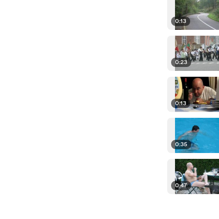
0:13
0:23
0:13
0:35
0:47