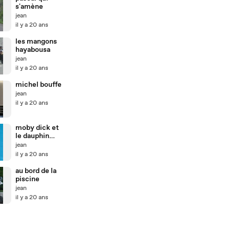
s'amène
jean
il y a 20 ans
les mangons
hayabousa
jean
il y a 20 ans
michel bouffe
jean
il y a 20 ans
moby dick et
le dauphin
blanc
jean
il y a 20 ans
au bord de la
piscine
jean
il y a 20 ans