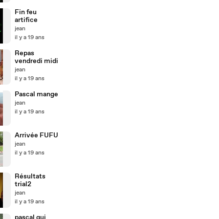
Fin feu
artifice
jean
il y a 19 ans
Repas
vendredi midi
jean
il y a 19 ans
Pascal mange
jean
il y a 19 ans
Arrivée FUFU
jean
il y a 19 ans
Résultats
trial2
jean
il y a 19 ans
pascal qui