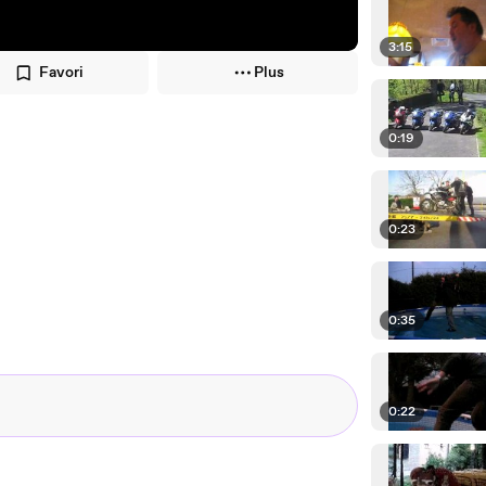
3:15
Favori
Plus
0:19
0:23
0:35
0:22