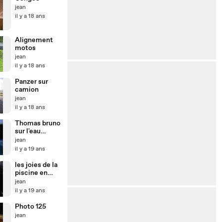
jean
il y a 18 ans
Alignement
motos
jean
il y a 18 ans
Panzer sur
camion
jean
il y a 18 ans
Thomas bruno
sur l'eau
piscine
jean
il y a 19 ans
les joies de la
piscine en
Belgique
jean
il y a 19 ans
Photo 125
jean