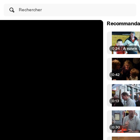
Rechercher
Recommanda
0:24
|
À suivre
0:42
0:13
0:30