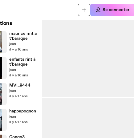
Se connecter
tions
maurice rint a
t'baraque
jean
il y a 16 ans
enfants rint à
t'baraque
jean
il y a 16 ans
MVI_8444
jean
il y a 17 ans
happepognon
jean
il y a 17 ans
Congo3