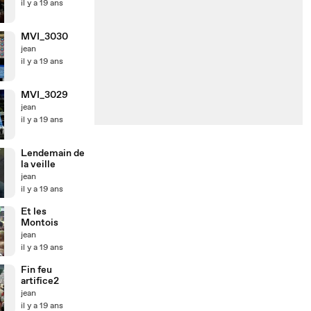
il y a 19 ans
MVI_3030
jean
il y a 19 ans
MVI_3029
jean
il y a 19 ans
Lendemain de
la veille
jean
il y a 19 ans
Et les
Montois
jean
il y a 19 ans
Fin feu
artifice2
jean
il y a 19 ans