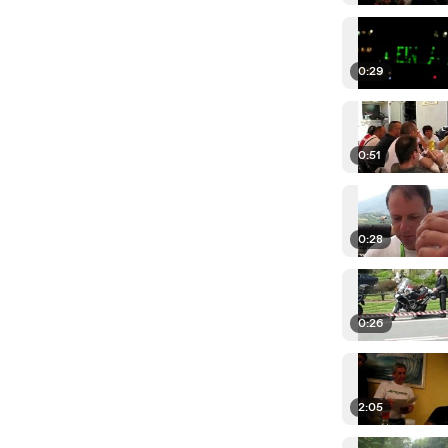
0:29
0:51
0:28
0:26
2:05