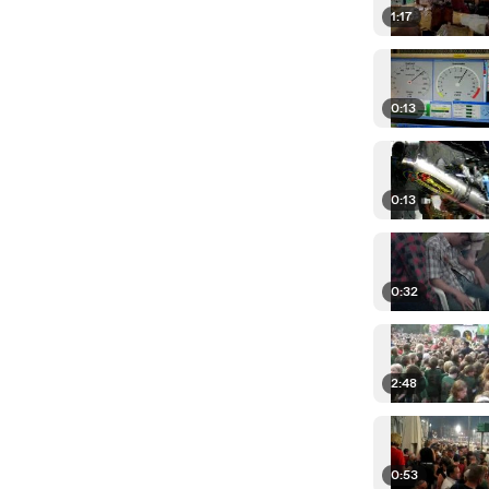
1:17
0:13
0:13
0:32
2:48
0:53