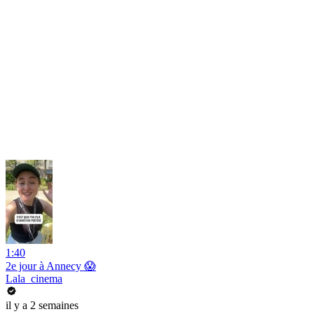
1:40
2e jour à Annecy 😱
Lala_cinema
il y a 2 semaines