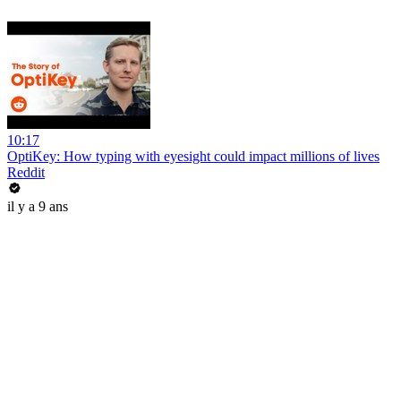
10:17
OptiKey: How typing with eyesight could impact millions of lives
Reddit
il y a 9 ans