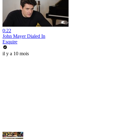
0:22
John Mayer Dialed In
Esquire
il y a 10 mois