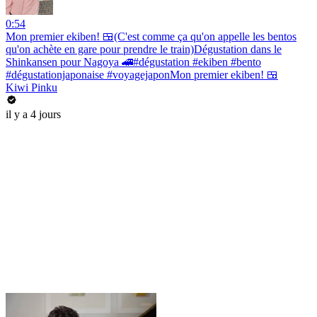
0:54
Mon premier ekiben! 🍱(C'est comme ça qu'on appelle les bentos
qu'on achète en gare pour prendre le train)Dégustation dans le
Shinkansen pour Nagoya 🚄#dégustation #ekiben #bento
#dégustationjaponaise #voyagejaponMon premier ekiben! 🍱
Kiwi Pinku
il y a 4 jours