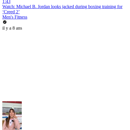
1:43
Watch: Michael B. Jordan looks jacked during boxing training for
‘Creed 2’
Men's Fitness
il y a 8 ans