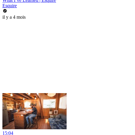
What I’ve Learned | Esquire
Esquire
il y a 4 mois
15:04