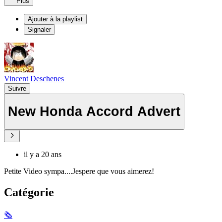
Plus
Ajouter à la playlist
Signaler
Vincent Deschenes
Suivre
New Honda Accord Advert
il y a 20 ans
Petite Video sympa....Jespere que vous aimerez!
Catégorie
🗞