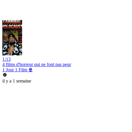
1:13
4 films d'horreur qui ne font pas peur
1 Jour 1 Film 🍿
il y a 1 semaine