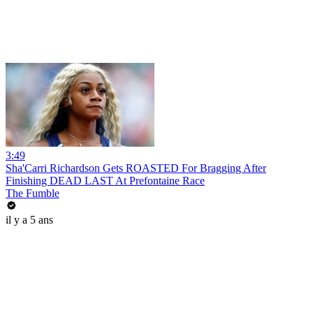
3:49
Sha'Carri Richardson Gets ROASTED For Bragging After
Finishing DEAD LAST At Prefontaine Race
The Fumble
il y a 5 ans