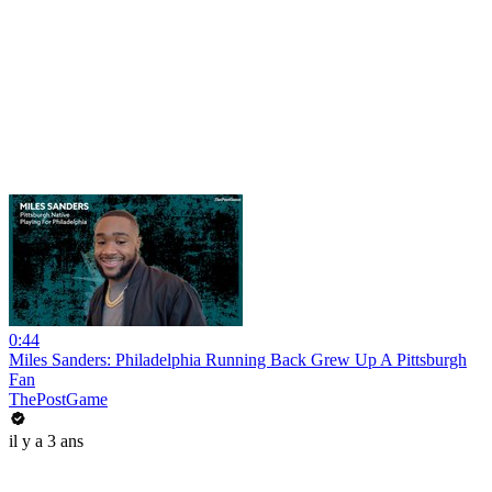
0:44
Miles Sanders: Philadelphia Running Back Grew Up A Pittsburgh
Fan
ThePostGame
il y a 3 ans