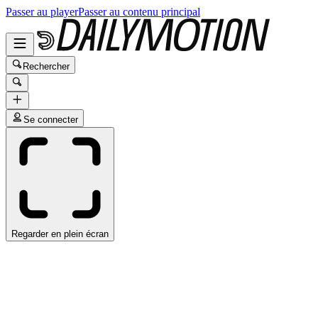
Passer au player
Passer au contenu principal
Rechercher
Se connecter
Regarder en plein écran