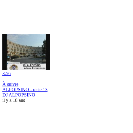
3:56
|
À suivre
ALPOPSINO - piste 13
DJ ALPOPSINO
il y a 18 ans