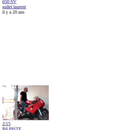
650 SV
gallet laurent
il y a 20 ans
2:15
R6 PISTE