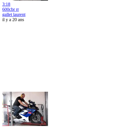
3:18
600cbr rr
gallet laurent
il y a 20 ans