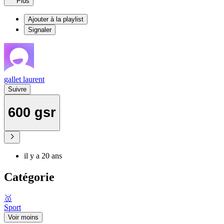
Plus
Ajouter à la playlist
Signaler
gallet laurent
Suivre
600 gsr
il y a 20 ans
Catégorie
🥇
Sport
Voir moins