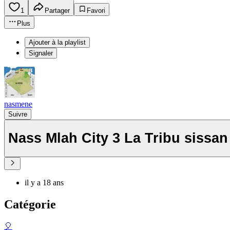
1
Partager
Favori
Plus
Ajouter à la playlist
Signaler
nasmene
Suivre
Nass Mlah City 3 La Tribu sissan
il y a 18 ans
Catégorie
🎈