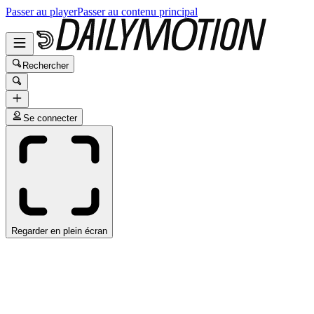
Passer au player
Passer au contenu principal
Rechercher
Se connecter
Regarder en plein écran