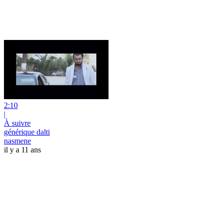
2:10
|
À suivre
générique dalti
nasmene
il y a 11 ans