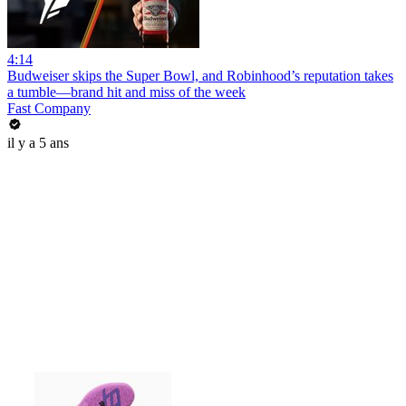
4:14
Budweiser skips the Super Bowl, and Robinhood’s reputation takes
a tumble—brand hit and miss of the week
Fast Company
il y a 5 ans