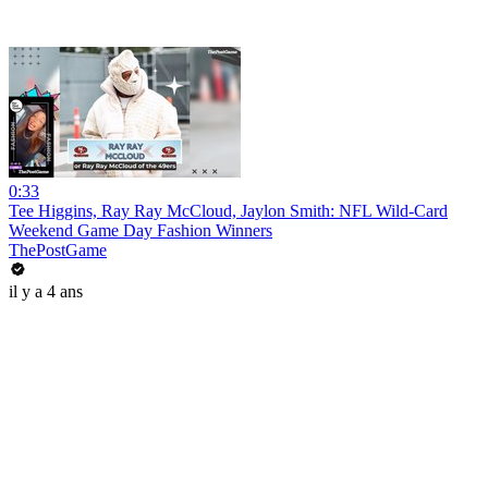
0:33
Tee Higgins, Ray Ray McCloud, Jaylon Smith: NFL Wild-Card
Weekend Game Day Fashion Winners
ThePostGame
il y a 4 ans