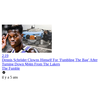
2:19
Dennis Schröder Clowns Himself For ‘Fumbling The Bag’ After
Turning Down $84m From The Lakers
The Fumble
il y a 5 ans