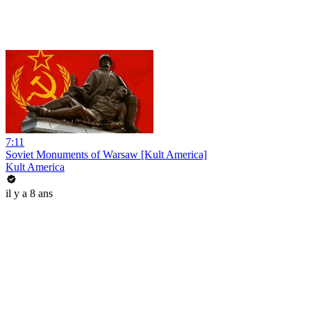
7:11
Soviet Monuments of Warsaw [Kult America]
Kult America
il y a 8 ans