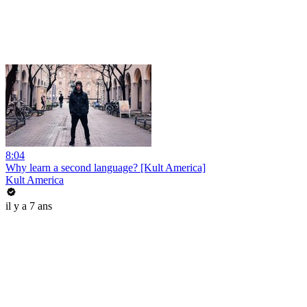
8:04
Why learn a second language? [Kult America]
Kult America
il y a 7 ans