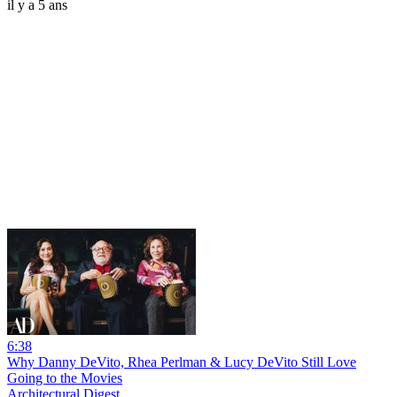
il y a 5 ans
6:38
Why Danny DeVito, Rhea Perlman & Lucy DeVito Still Love
Going to the Movies
Architectural Digest