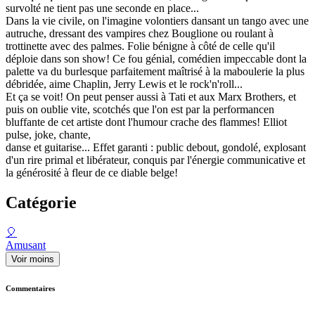
survolté ne tient pas une seconde en place...
Dans la vie civile, on l'imagine volontiers dansant un tango avec une
autruche, dressant des vampires chez Bouglione ou roulant à
trottinette avec des palmes. Folie bénigne à côté de celle qu'il
déploie dans son show! Ce fou génial, comédien impeccable dont la
palette va du burlesque parfaitement maîtrisé à la maboulerie la plus
débridée, aime Chaplin, Jerry Lewis et le rock'n'roll...
Et ça se voit! On peut penser aussi à Tati et aux Marx Brothers, et
puis on oublie vite, scotchés que l'on est par la performancen
bluffante de cet artiste dont l'humour crache des flammes! Elliot
pulse, joke, chante,
danse et guitarise... Effet garanti : public debout, gondolé, explosant
d'un rire primal et libérateur, conquis par l'énergie communicative et
la générosité à fleur de ce diable belge!
Catégorie
🎈
Amusant
Voir moins
Commentaires