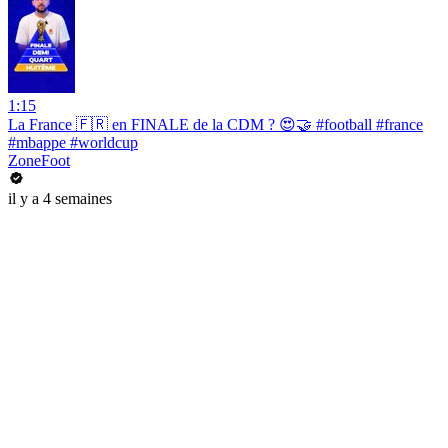
1:15
La France 🇫🇷 en FINALE de la CDM ? 😍🤝 #football #france
#mbappe #worldcup
ZoneFoot
il y a 4 semaines