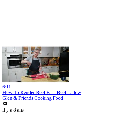
6:11
How To Render Beef Fat - Beef Tallow
Glen & Friends Cooking Food
il y a 8 ans