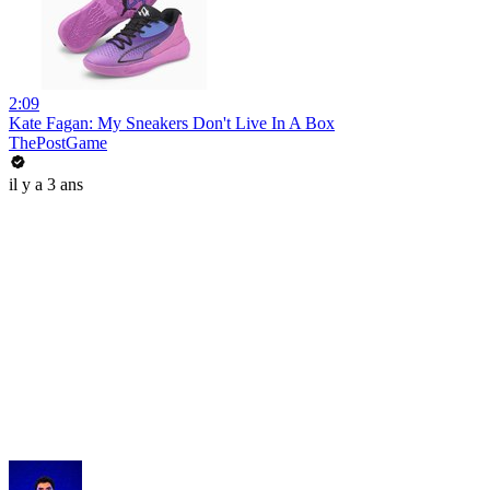
2:09
Kate Fagan: My Sneakers Don't Live In A Box
ThePostGame
il y a 3 ans