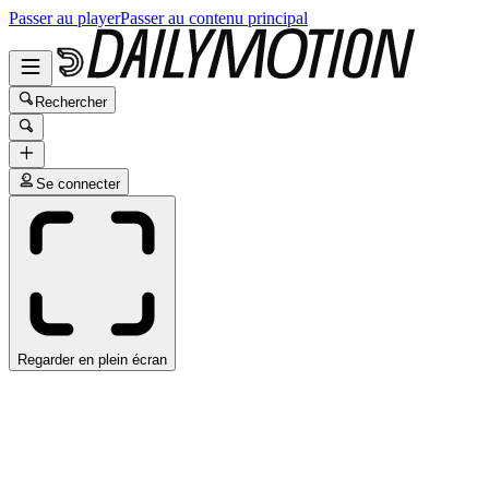
Passer au player
Passer au contenu principal
Rechercher
Se connecter
Regarder en plein écran