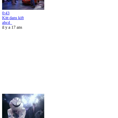
0:43
Kitt dans kift
abcd_
il y a 17 ans