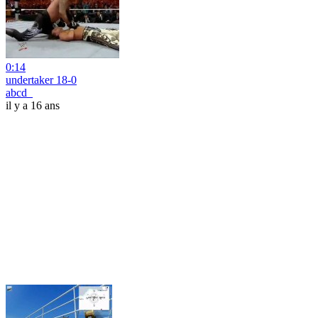
0:14
undertaker 18-0
abcd_
il y a 16 ans