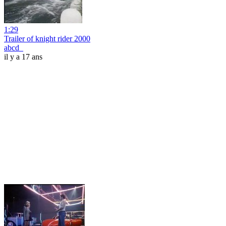
1:29
Trailer of knight rider 2000
abcd_
il y a 17 ans