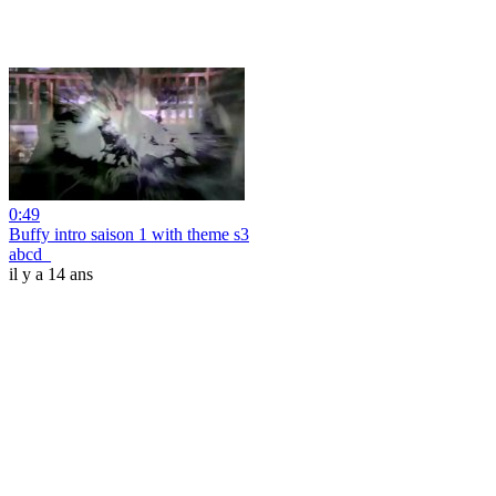
0:49
Buffy intro saison 1 with theme s3
abcd_
il y a 14 ans