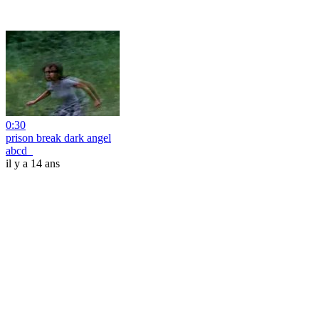
0:30
prison break dark angel
abcd_
il y a 14 ans