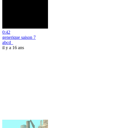
0:42
generique saison 7
abcd_
il y a 16 ans