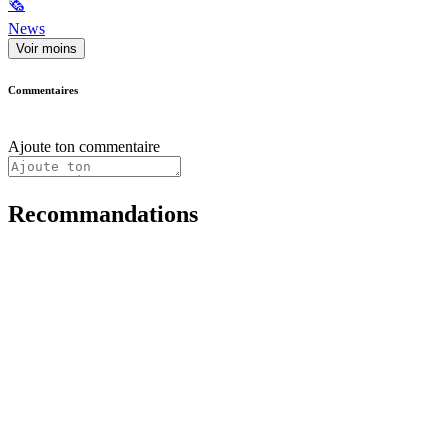
🗞
News
Voir moins
Commentaires
Ajoute ton commentaire
Recommandations