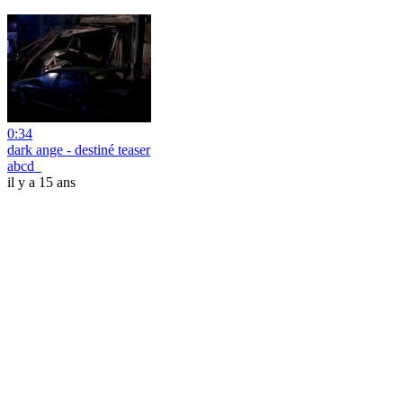
0:34
dark ange - destiné teaser
abcd_
il y a 15 ans