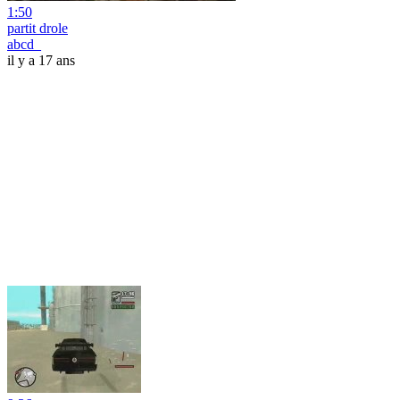
1:50
partit drole
abcd_
il y a 17 ans