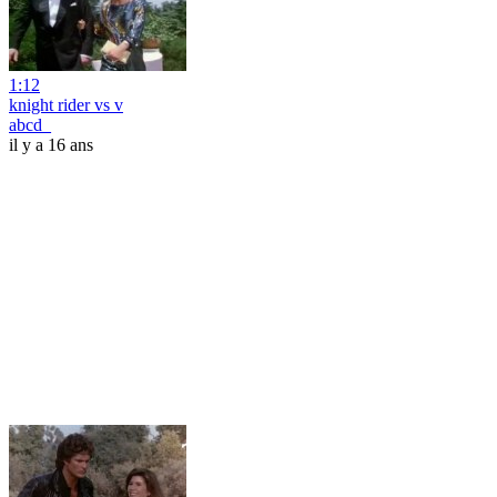
1:12
knight rider vs v
abcd_
il y a 16 ans