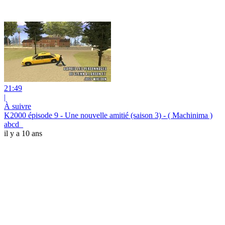
21:49
|
À suivre
K2000 épisode 9 - Une nouvelle amitié (saison 3) - ( Machinima )
abcd_
il y a 10 ans