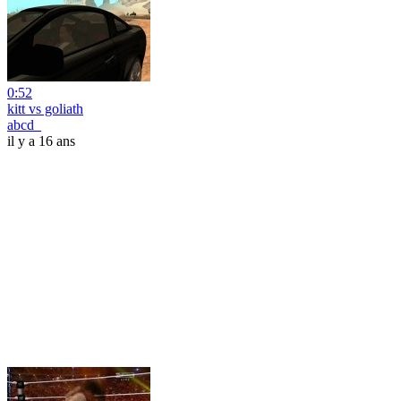
0:52
kitt vs goliath
abcd_
il y a 16 ans