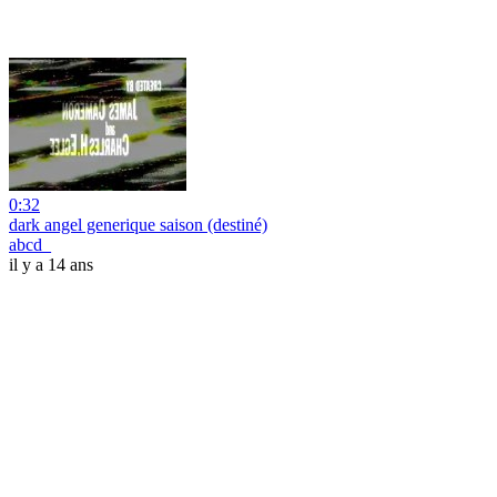
0:32
dark angel generique saison (destiné)
abcd_
il y a 14 ans