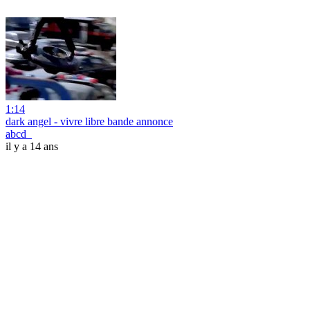
1:14
dark angel - vivre libre bande annonce
abcd_
il y a 14 ans