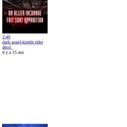
2:49
dark angel-knight rider
abcd_
il y a 15 ans