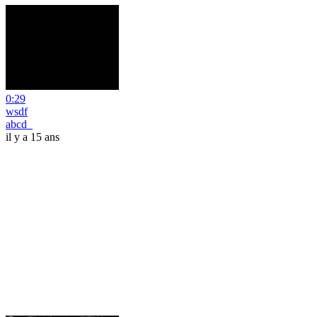
0:29
wsdf
abcd_
il y a 15 ans