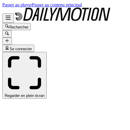
Passer au player
Passer au contenu principal
Rechercher
Se connecter
Regarder en plein écran