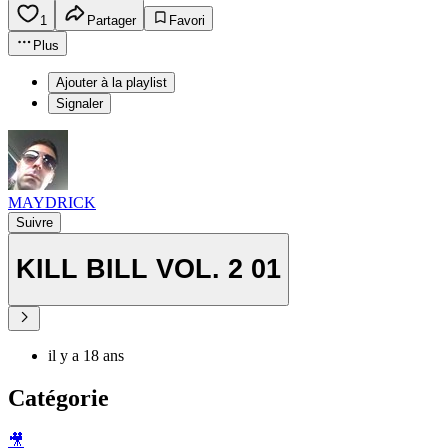
1
Partager
Favori
Plus
Ajouter à la playlist
Signaler
MAYDRICK
Suivre
KILL BILL VOL. 2 01
il y a 18 ans
Catégorie
🎥