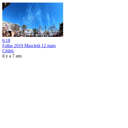
6:18
Fallas 2019 Mascletà 12 mars
Cédric
il y a 7 ans