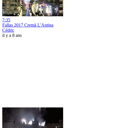
7:35
Fallas 2017 Cremà L'Antiga
Cédric
il y a 8 ans