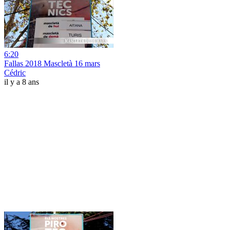
6:20
Fallas 2018 Mascletà 16 mars
Cédric
il y a 8 ans