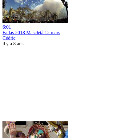
6:01
Fallas 2018 Mascletà 12 mars
Cédric
il y a 8 ans