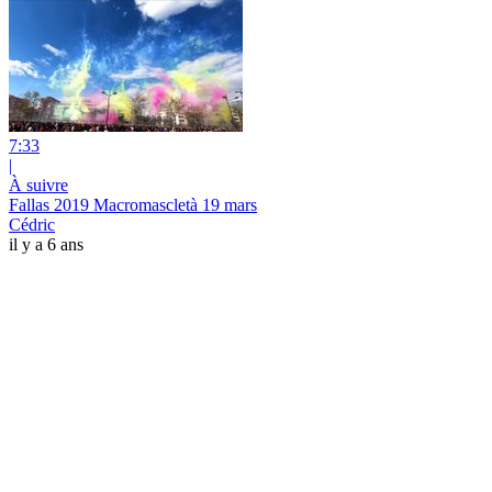
7:33
|
À suivre
Fallas 2019 Macromascletà 19 mars
Cédric
il y a 6 ans