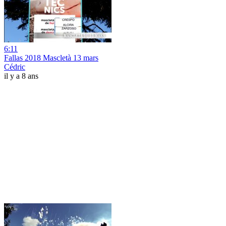
6:11
Fallas 2018 Mascletà 13 mars
Cédric
il y a 8 ans