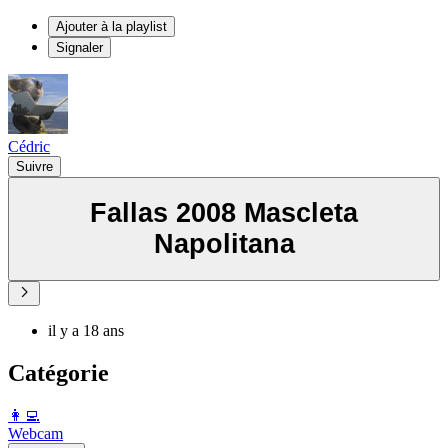
Ajouter à la playlist
Signaler
Cédric
Suivre
Fallas 2008 Mascleta
Napolitana
il y a 18 ans
Catégorie
️👩‍💻️
Webcam