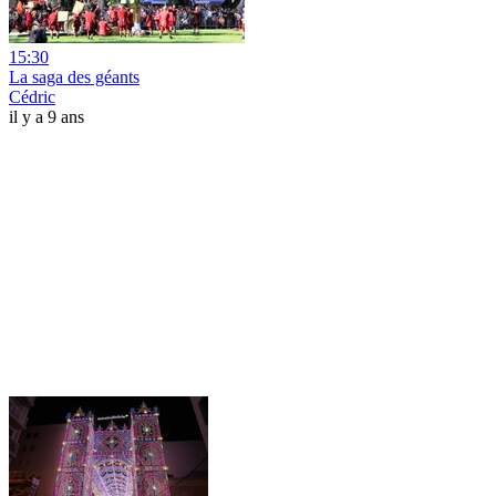
15:30
La saga des géants
Cédric
il y a 9 ans