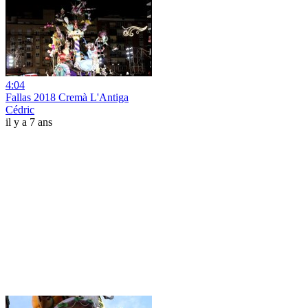
4:04
Fallas 2018 Cremà L'Antiga
Cédric
il y a 7 ans