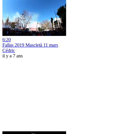
6:20
Fallas 2019 Mascletà 11 mars
Cédric
il y a 7 ans