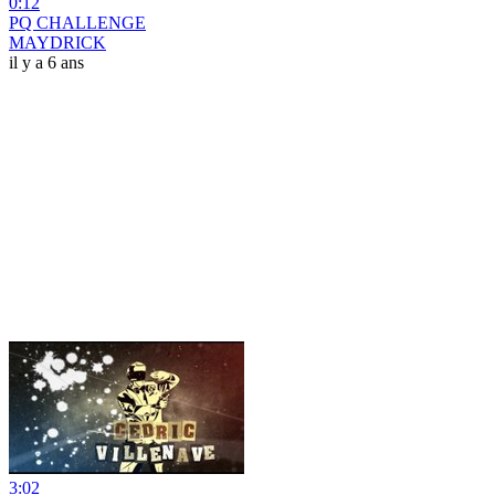
0:12
PQ CHALLENGE
MAYDRICK
il y a 6 ans
3:02