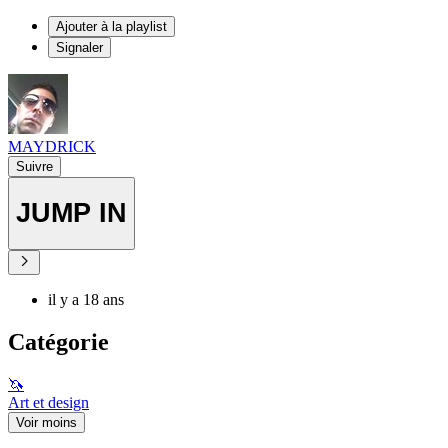
Ajouter à la playlist
Signaler
MAYDRICK
Suivre
JUMP IN
il y a 18 ans
Catégorie
🦄
Art et design
Voir moins