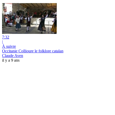
7:32
|
À suivre
Occitanie Collioure le folklore catalan
Claude Aven
il y a 9 ans