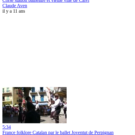
Corse station balnéaire et vieille ville de Calvi
Claude Aven
il y a 11 ans
5:34
France folklore Catalan par le ballet Joventut de Perpignan