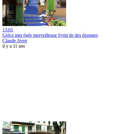
13:01
Grèce mer égée merveilleuse Symi ile des éponges
Claude Aven
il y a 11 ans