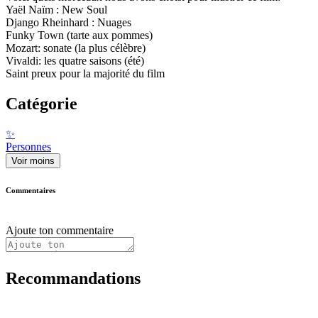
Yaël Naïm : New Soul
Django Rheinhard : Nuages
Funky Town (tarte aux pommes)
Mozart: sonate (la plus célèbre)
Vivaldi: les quatre saisons (été)
Saint preux pour la majorité du film
Catégorie
✨
Personnes
Voir moins
Commentaires
Ajoute ton commentaire
Recommandations