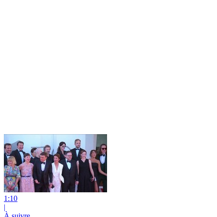
1:10
|
À suivre