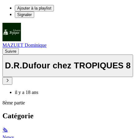
Ajouter à la playlist
Signaler
MAZUET Dominique
Suivre
D.R.Dufour chez TROPIQUES 8
il y a 18 ans
8ème partie
Catégorie
🗞
News