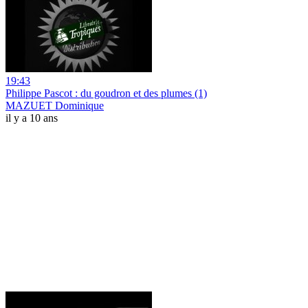
19:43
Philippe Pascot : du goudron et des plumes (1)
MAZUET Dominique
il y a 10 ans