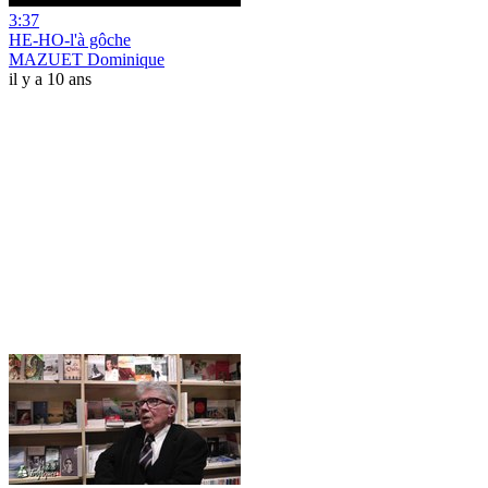
3:37
HE-HO-l'à gôche
MAZUET Dominique
il y a 10 ans