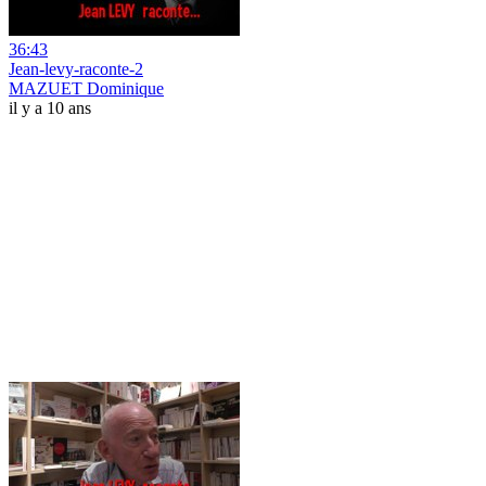
36:43
Jean-levy-raconte-2
MAZUET Dominique
il y a 10 ans