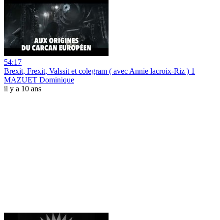
54:17
Brexit, Frexit, Valssit et colegram ( avec Annie lacroix-Riz ) 1
MAZUET Dominique
il y a 10 ans