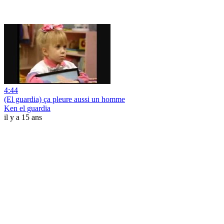
4:44
(El guardia) ça pleure aussi un homme
Ken el guardia
il y a 15 ans