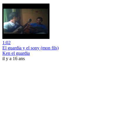
1:02
El guardia y el sony (mon fils)
Ken el guardia
il y a 16 ans