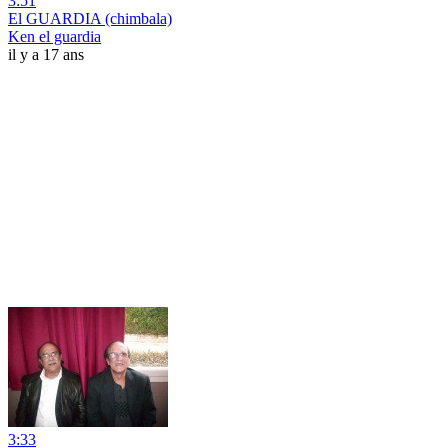
3:51
El GUARDIA (chimbala)
Ken el guardia
il y a 17 ans
3:33