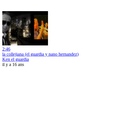
2:46
la collejiana (el guardia y nano hernandez)
Ken el guardia
il y a 16 ans