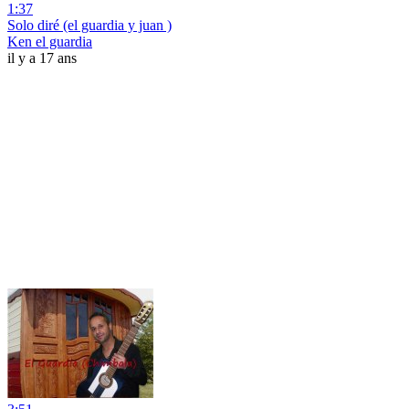
1:37
Solo diré (el guardia y juan )
Ken el guardia
il y a 17 ans