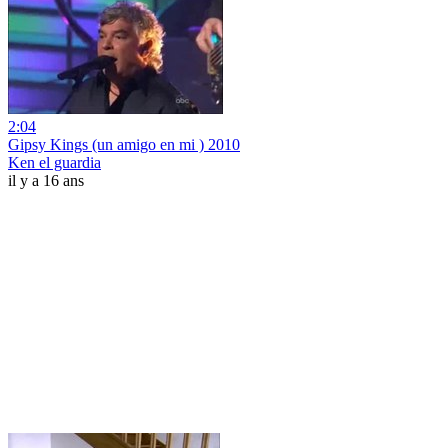
2:04
Gipsy Kings (un amigo en mi ) 2010
Ken el guardia
il y a 16 ans