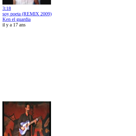
3:18
soy poeta (REMIX 2009)
Ken el guardia
il y a 17 ans