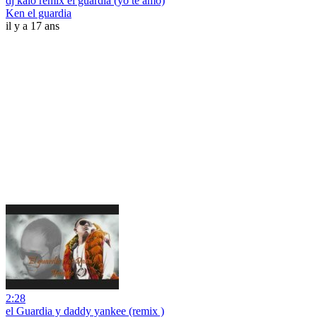
dj kalo remix el guardia (yo te amo)
Ken el guardia
il y a 17 ans
2:28
el Guardia y daddy yankee (remix )