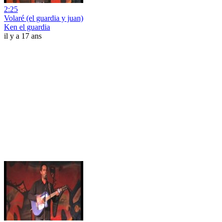
2:25
Volaré (el guardia y juan)
Ken el guardia
il y a 17 ans