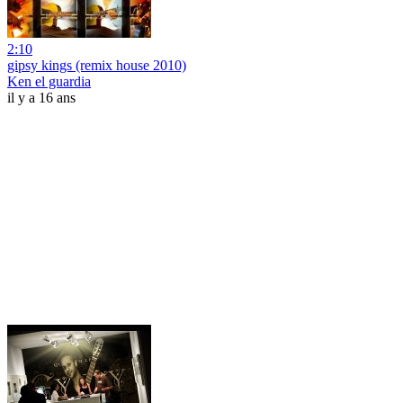
2:10
gipsy kings (remix house 2010)
Ken el guardia
il y a 16 ans