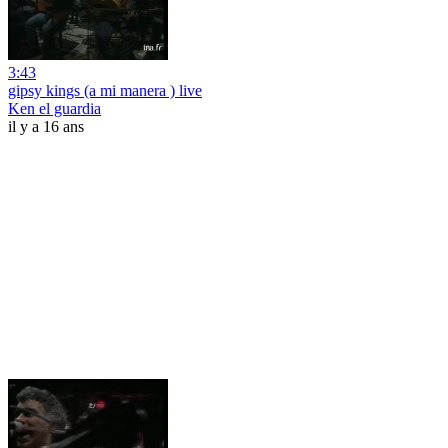
3:43
gipsy kings (a mi manera ) live
Ken el guardia
il y a 16 ans