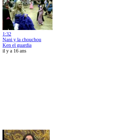
1:32
Nani y la chouchou
Ken el guardia
il y a 16 ans