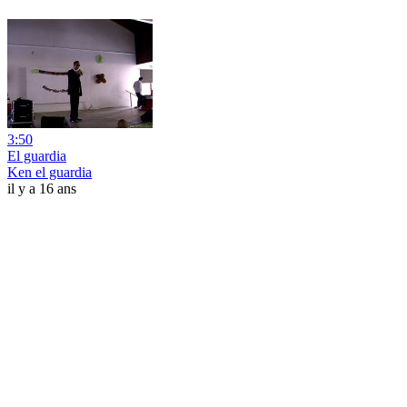
3:50
El guardia
Ken el guardia
il y a 16 ans