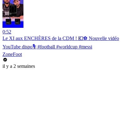
0:52
Le XI aux ENCHÈRES de la CDM ! 💶⚽️ Nouvelle vidéo
YouTube dispo🎙️| #football #worldcup #messi
ZoneFoot
il y a 2 semaines