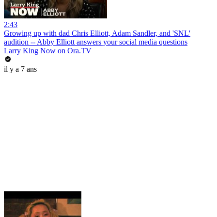
2:43
Growing up with dad Chris Elliott, Adam Sandler, and 'SNL'
audition -- Abby Elliott answers your social media questions
Larry King Now on Ora.TV
il y a 7 ans