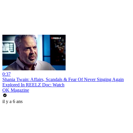
0:37
Shania Twain: Affairs, Scandals & Fear Of Never Singing Again
Explored In REELZ Doc: Watch
OK Magazine
il y a 6 ans