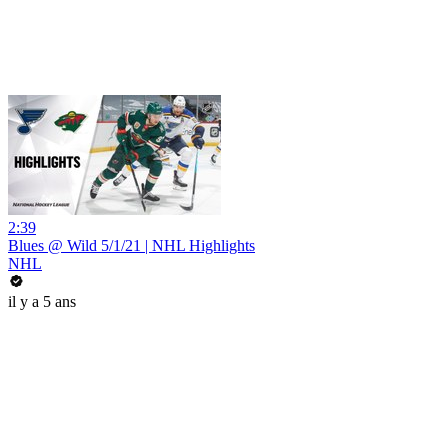
2:39
Blues @ Wild 5/1/21 | NHL Highlights
NHL
il y a 5 ans