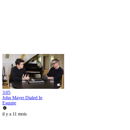
3:05
John Mayer Dialed In
Esquire
il y a 11 mois