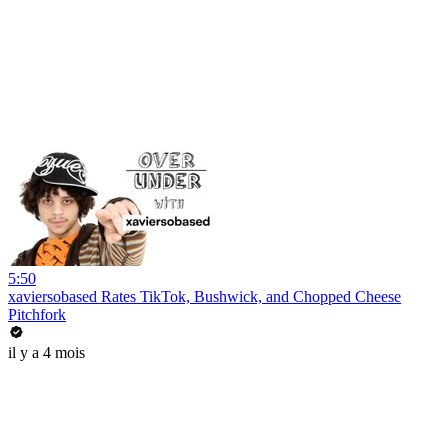
5:50
xaviersobased Rates TikTok, Bushwick, and Chopped Cheese
Pitchfork
il y a 4 mois