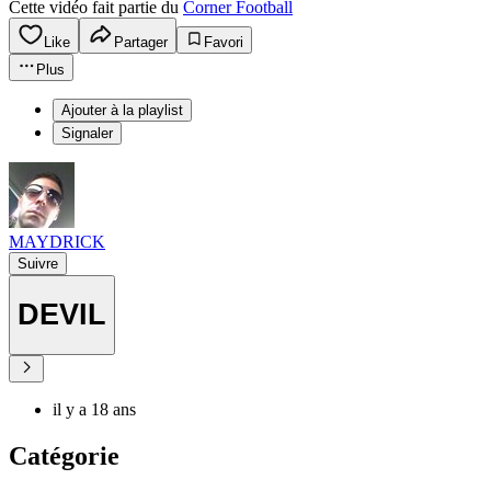
Cette vidéo fait partie du
Corner Football
Like
Partager
Favori
Plus
Ajouter à la playlist
Signaler
MAYDRICK
Suivre
DEVIL
il y a 18 ans
Catégorie