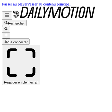
Passer au player
Passer au contenu principal
Rechercher
Se connecter
Regarder en plein écran