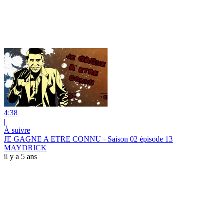
4:38
|
À suivre
JE GAGNE A ETRE CONNU - Saison 02 épisode 13
MAYDRICK
il y a 5 ans